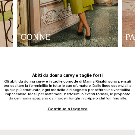
GONNE
P
Abiti da donna curvy e taglie forti
Gli abiti da donna curvy e in taglie comode di Marina Rinaldi sono pensati
per esaltare la femminilità in tutte le sue sfumature. Dalle linee essenziali a
quelle più strutturate, ogni modello è disegnato per offrire una vestibilità
impeccabile. Ideali per matrimoni, battesimi o eventi formali, le proposte
da cerimonia spaziano dai modelli lunghi in crêpe o chiffon fino alle
varianti midi in raso o pizzo.
Continua a leggere
Abiti per la mamma della sposa e donne over 50
Un'attenzione particolare è dedicata agli abiti per le mamme della sposa e
per le donne cinquantenni che cercano capi raffinati, discreti e mai banali.
La selezione include modelli con maniche leggere, tagli stile impero, scolli
delicati e tessuti fluidi, ideali per cerimonie e ricorrenze importanti.