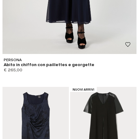
PERSONA
Abito in chiffon con paillettes e georgette
€ 265,00
CATEGORIA:
NUOVI ARRIVI