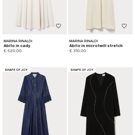
MARINA RINALDI
MARINA RINALDI
Abito in cady
Abito in microtwill stretch
€ 520,00
€ 310,00
CATEGORIA:
CATEGORIA:
SHAPE OF JOY
SHAPE OF JOY