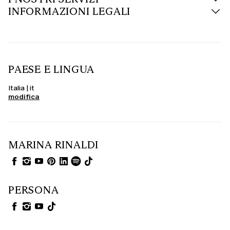
invece, si presentano ampi, freschi e sofisticati: la scelta perfetta per
INFORMAZIONI LEGALI
l’estate e per chi cerca il massimo comfort senza rinunciare allo stile.
Abiti curvy e in taglie forti adatti a ogni occasione
Dai modelli casual per tutti i giorni fino agli abiti da sera più eleganti, ogni
capo è studiato per garantire libertà di movimento e una silhouette
valorizzata. Scegli un abito con scollatura sulla schiena per un tocco
PAESE E LINGUA
sensuale o punta su un modello dalla struttura più avvolgente per sentirti
sicura e a tuo agio in ogni situazione.
Italia | it
modifica
MARINA RINALDI
PERSONA