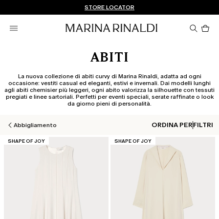
Non hai un MyAccount? REGISTRATI SUBITO
SPEDIZIONI E RESI GRATUITI
STORE LOCATOR
Pro
nel
car
0
ABITI
La nuova collezione di abiti curvy di Marina Rinaldi, adatta ad ogni
occasione: vestiti casual ed eleganti, estivi e invernali. Dai modelli lunghi
agli abiti chemisier più leggeri, ogni abito valorizza la silhouette con tessuti
pregiati e linee sartoriali. Perfetti per eventi speciali, serate raffinate o look
da giorno pieni di personalità.
ORDINA PER
FILTRI
Abbigliamento
CATEGORIA:
CATEGORIA:
SHAPE OF JOY
SHAPE OF JOY