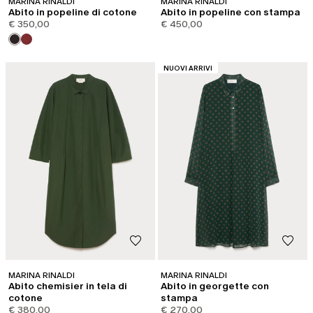
MARINA RINALDI
MARINA RINALDI
Abito in popeline di cotone
Abito in popeline con stampa
€ 350,00
€ 450,00
CATEGORIA:
NUOVI ARRIVI
MARINA RINALDI
MARINA RINALDI
Abito chemisier in tela di
Abito in georgette con
cotone
stampa
€ 380,00
€ 270,00