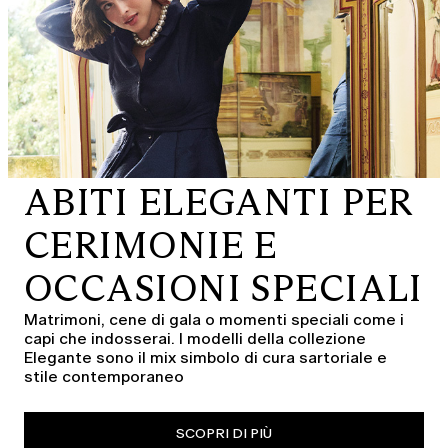
ABITI ELEGANTI PER
CERIMONIE E
OCCASIONI SPECIALI
Matrimoni, cene di gala o momenti speciali come i
capi che indosserai. I modelli della collezione
Elegante sono il mix simbolo di cura sartoriale e
stile contemporaneo
SCOPRI DI PIÙ