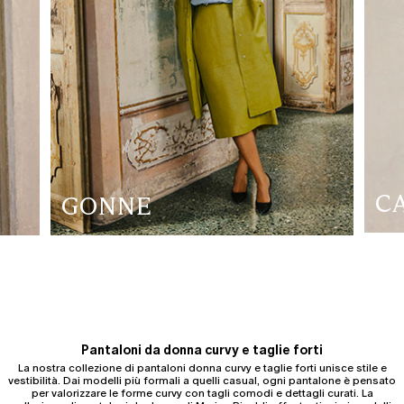
C
GONNE
Pantaloni da donna curvy e taglie forti
La nostra collezione di pantaloni donna curvy e taglie forti unisce stile e
vestibilità. Dai modelli più formali a quelli casual, ogni pantalone è pensato
per valorizzare le forme curvy con tagli comodi e dettagli curati. La