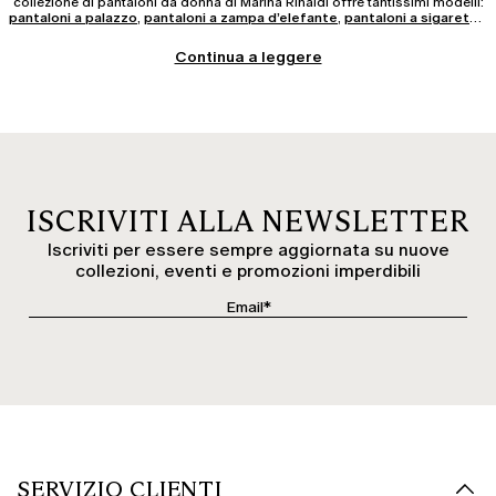
collezione di pantaloni da donna di Marina Rinaldi offre tantissimi modelli:
pantaloni a palazzo
,
pantaloni a zampa d’elefante
,
pantaloni a sigaretta
,
pantaloni slim
,
jeans
, leggings, e
bermuda
.
Pantaloni larghi, a palazzo e a zampa
Continua a leggere
I pantaloni larghi da donna sono ideali per chi ama uno stile fluido e
contemporaneo. Si abbinano facilmente a top fitted o camicie morbide. I
pantaloni a palazzo
aggiungono eleganza e slancio alla figura, perfetti sia
per il lavoro che per il tempo libero. Se ami uno stile più rétro, opta per i
pantaloni a zampa d’elefante
, che tornano di tendenza in versione
moderna e versatile.
Pantaloni slim e pantaloni a sigaretta
I
pantaloni a sigaretta
da donna uniscono praticità e stile urbano e sono
ISCRIVITI ALLA NEWSLETTER
ideali per look dinamici e contemporanei. Per chi predilige linee più
aderenti, i
pantaloni slim fit
seguono le forme con discrezione e si
Iscriviti per essere sempre aggiornata su nuove
prestano a look sia casual che più ricercati.
collezioni, eventi e promozioni imperdibili
Jeans curvy e taglie forti: flare, cropped, wide leg
I
jeans curvy e taglie forti
di Marina Rinaldi sono disponibili in tutte le
vestibilità più amate: dai jeans flare o bootcut che slanciano la figura, ai
modelli cropped ideali per la primavera. I jeans strappati aggiungono un
tocco grintoso e originale al look, mentre i mom jeans, boyfriend e vita alta
offrono alternative comode e di tendenza per tutti i giorni.
Pantaloni eleganti e da cerimonia
I
pantaloni eleganti e da cerimonia
di Marina Rinaldi sono ideali per le
mamme degli sposi, per le invitate a un matrimonio, e per chiunque voglia
celebrare un’occasione speciale con eleganza.
SERVIZIO CLIENTI