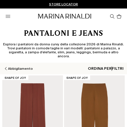
Non hai un MyAccount? REGISTRATI SUBITO
SPEDIZIONI E RESI GRATUITI
STORE LOCATOR
Pro
nel
car
0
PANTALONI E JEANS
Esplora i pantaloni da donna curvy della collezione 2026 di Marina Rinaldi.
Trovi pantaloni in comode taglie in vari modelli: pantaloni a palazzo, a
sigaretta, a zampa d’elefante, slim, jeans, leggings, bermuda e altro
ancora.
ORDINA PER
FILTRI
Abbigliamento
CATEGORIA:
CATEGORIA:
SHAPE OF JOY
SHAPE OF JOY