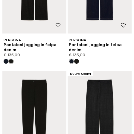
PERSONA
PERSONA
Pantaloni jogging in felpa
Pantaloni jogging in felpa
denim
denim
€ 135,00
€ 135,00
CATEGORIA:
NUOVI ARRIVI