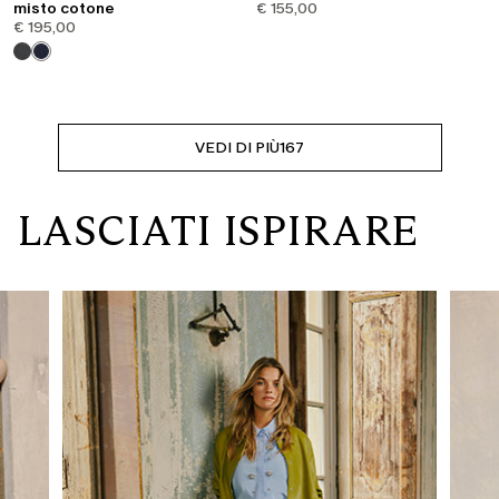
misto cotone
€ 155,00
€ 195,00
VEDI DI PIÙ
167
LASCIATI ISPIRARE