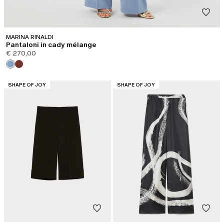
MARINA RINALDI
Pantaloni in cady mélange
€ 270,00
CATEGORIA:
CATEGORIA:
SHAPE OF JOY
SHAPE OF JOY