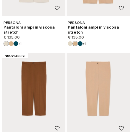
PERSONA
PERSONA
Pantaloni ampi in viscosa
Pantaloni ampi in viscosa
stretch
stretch
€ 135,00
€ 135,00
+1
+1
CATEGORIA:
NUOVI ARRIVI