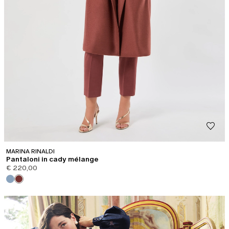
MARINA RINALDI
Pantaloni in cady mélange
€ 220,00