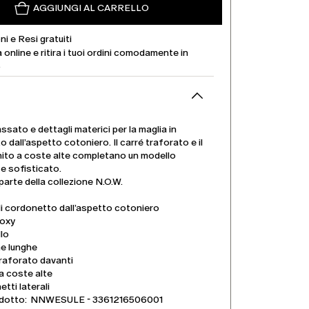
AGGIUNGI AL CARRELLO
ni e Resi gratuiti
 online e ritira i tuoi ordini comodamente in
.
assato e dettagli materici per la maglia in
 dall’aspetto cotoniero. Il carré traforato e il
nito a coste alte completano un modello
 e sofisticato.
 parte della collezione N.O.W.
di cordonetto dall’aspetto cotoniero
boxy
lo
e lunghe
raforato davanti
a coste alte
tti laterali
dotto: NNWESULE - 3361216506001