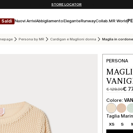
Non hai un MyAccount? REGISTRATI SUBITO
SPEDIZIONI E RESI GRATUITI
STORE LOCATOR
Nuovi Arrivi
Abbigliamento
Elegante
Runway
Collab.
MR World
PE
Saldi
mepage
Persona by MR
Cardigan e Maglioni donna
Maglia in cordon
PERSONA
MAGLI
VANIG
€ 7
€ 129,00
Prezzo
Prezzo
originale
corrente
Colore:
VAN
€
€
129,00
77,00
Taglia Marin
XS
S