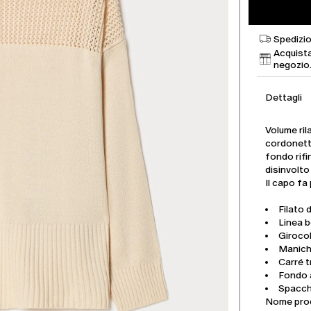
Spedizio
Acquista
negozio
Dettagli
Volume ril
cordonetto
fondo rifi
disinvolto
Il capo fa
Filato 
Linea 
Girocol
Manich
Carré t
Fondo 
Spacche
Nome pro