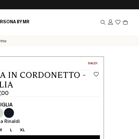
Prodot
RSONA BY MR
nel
carrel
0
etto
CATEGORIA:
SALDI
A IN CORDONETTO -
LIA
7,00
IGLIA
a Rinaldi
M
L
XL