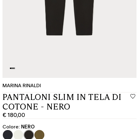
MARINA RINALDI
PANTALONI SLIM IN TELA DI
COTONE - NERO
€ 180,00
Prezzo
corrente
Colore:
NERO
€
180,00