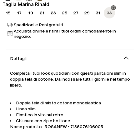
Taglia Marina Rinaldi
15
17
19
21
23
25
27
29
31
33
Spedizioni e Resi gratuiti
Acquista online e ritira i tuoi ordini comodamente in
negozio.
Dettagli
Completa i tuoi look quotidiani con questi pantaloni slim in
doppia tela di cotone. Da indossare tutti i giorni e nel tempo
libero.
Doppia tela di misto cotone monoelastica
Linea slim
Elastico in vita sul retro
Chiusura con zip e bottone
Nome prodotto: ROSANEW - 7136076106005