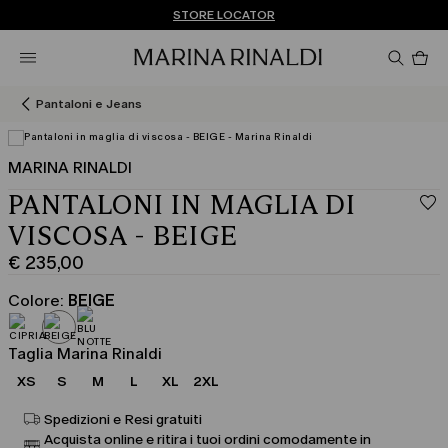
Non hai un MyAccount? REGISTRATI SUBITO
SPEDIZIONI E RESI GRATUITI
STORE LOCATOR
Pro
nel
car
0
Pantaloni e Jeans
MARINA RINALDI
PANTALONI IN MAGLIA DI
VISCOSA - BEIGE
€ 235,00
Prezzo
corrente
Colore:
BEIGE
€
235,00
Taglia Marina Rinaldi
XS
S
M
L
XL
2XL
Spedizioni e Resi gratuiti
Acquista online e ritira i tuoi ordini comodamente in