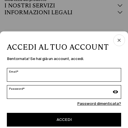
I NOSTRI SERVIZI
INFORMAZIONI LEGALI
PAESE E LINGUA
ACCEDI AL TUO ACCOUNT
Italia | it
Bentornata! Se hai già un account, accedi.
modifica
Email*
MARINA RINALDI
Password*
Password dimenticata?
PERSONA
ACCEDI