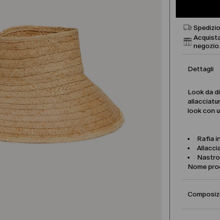
Spedizio
Acquista
negozio
Dettagli
Look da di
allacciatu
look con u
Rafia i
Allacci
Nastro
Nome pro
Composizi