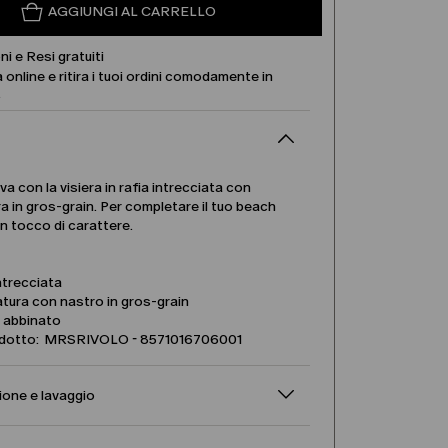
AGGIUNGI AL CARRELLO
ni e Resi gratuiti
 online e ritira i tuoi ordini comodamente in
.
va con la visiera in rafia intrecciata con
ra in gros-grain. Per completare il tuo beach
n tocco di carattere.
ntrecciata
atura con nastro in gros-grain
 abbinato
dotto: MRSRIVOLO - 8571016706001
one e lavaggio