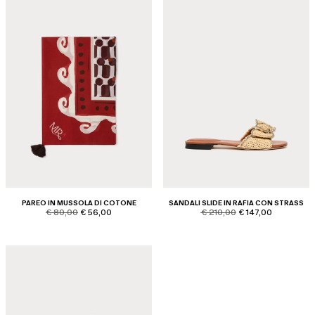
PAREO IN MUSSOLA DI COTONE
SANDALI SLIDE IN RAFIA CON STRASS
product.price.original
product.price.sale
product.price.original
product.price.sale
€ 80,00
€ 56,00
€ 210,00
€ 147,00