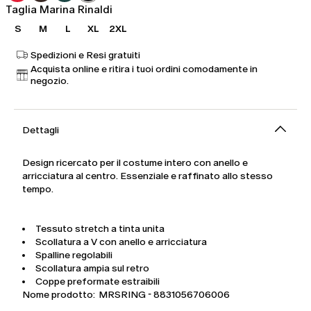
Taglia Marina Rinaldi
S
M
L
XL
2XL
Spedizioni e Resi gratuiti
Acquista online e ritira i tuoi ordini comodamente in
negozio.
Dettagli
Design ricercato per il costume intero con anello e
arricciatura al centro. Essenziale e raffinato allo stesso
tempo.
Tessuto stretch a tinta unita
Scollatura a V con anello e arricciatura
Spalline regolabili
Scollatura ampia sul retro
Coppe preformate estraibili
Nome prodotto: MRSRING - 8831056706006