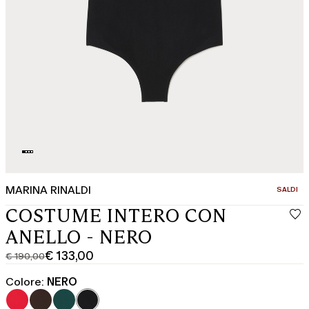
MARINA RINALDI
CATEGOR
SALDI
COSTUME INTERO CON
ANELLO - NERO
€ 133,00
€ 190,00
Prezzo
Prezzo
originale
corrente
Colore:
NERO
€
€
190,00
133,00