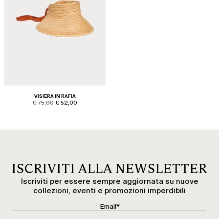
VISIERA IN RAFIA
product.price.original
product.price.sale
€ 75,00
€ 52,00
ISCRIVITI ALLA NEWSLETTER
Iscriviti per essere sempre aggiornata su nuove
collezioni, eventi e promozioni imperdibili