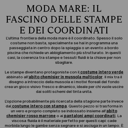
MODA MARE: IL
FASCINO DELLE STAMPE
E DEI COORDINATI
L'ultima frontiera della moda mare è il coordinato. Spesso il solo
costume non basta, specialmente se hai in programma una
passeggiata in centro dopo la spiaggia o un evento a bordo
piscina che richiede un abbigliamento più strutturato. In questi
casi, la coerenza tra stampe e tessuti fluidi è la chiave per non
sbagliare.
Le stampe diventano protagoniste con il
costume intero verde
abbinato all'
abito chemisier in mussola multicolor
. Il mix tra il
disegno a intreccio della mussola e i motivi floreali del fondo
crea un gioco visivo fresco e dinamico, ideale per chi vuole uscire
dai soliti schemi del tinta unita.
L'opzione probabilmente più ricercata della stagione parte invece
dal
costume intero con stampa
. Questo pezzo si trasforma in
un vero e proprio completo se indossato insieme all'
abito
chemisier rosso marrone
o ai
pantaloni ampi coordinati
. La
viscosa fluida è il materiale perfetto per questi capi: cade
morbida lungo le gambe senza segnare e si asciuga in un lampo. È