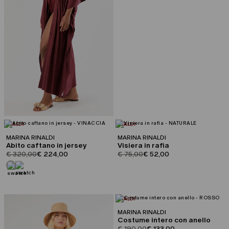
CATEGORIA:
CATEGORIA:
SALDI
SALDI
MARINA RINALDI
MARINA RINALDI
Abito caftano in jersey
Visiera in rafia
product.price.original
product.price.sale
product.price.original
product.price.sale
€ 320,00
€ 224,00
€ 75,00
€ 52,00
CATEGORIA:
SALDI
MARINA RINALDI
Costume intero con anello
product.price.original
product.price.sale
€ 190,00
€ 133,00