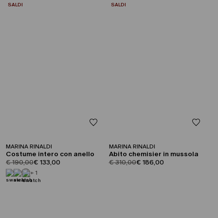
CATEGORIA:
CATEGORIA:
SALDI
SALDI
MARINA RINALDI
MARINA RINALDI
Costume intero con anello
Abito chemisier in mussola
product.price.original
product.price.sale
product.price.original
product.price.sale
€ 190,00
€ 133,00
€ 310,00
€ 186,00
+ 1