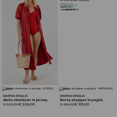
+ 1
CATEGORIA:
CATEGORIA:
SALDI
SALDI
MARINA RINALDI
MARINA RINALDI
Abito chemisier in jersey
Borsa shopper in paglia
product.price.original
product.price.sale
product.price.original
product.price.sale
€ 320,00
€ 224,00
€ 150,00
€ 105,00