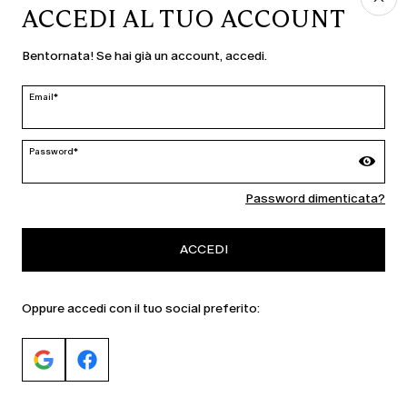
PAESE E LINGUA
ACCEDI AL TUO ACCOUNT
Italia | it
Bentornata! Se hai già un account, accedi.
modifica
Email*
MARINA RINALDI
Password*
Password dimenticata?
PERSONA
ACCEDI
Oppure accedi con il tuo social preferito: