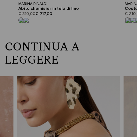
MARINA RINALDI
MARIN
Abito chemisier in tela di lino
Costu
product.price.original
product.price.sale
produc
€ 310,00
€ 217,00
€ 210
CONTINUA A
LEGGERE