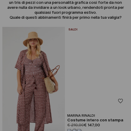
un tris di pezzi con una personalità grafica così forte da non
avere nulla da invidiare a un look urbano, rendendoti pronta per
qualsiasi fuori programma estivo.
Quale di questi abbinamenti finirà per primo nella tua valigia?
CATEGORIA:
SALDI
MARINA RINALDI
Costume intero con stampa
product.price.original
product.price.sale
€ 210,00
€ 147,00