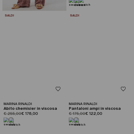
CATEGORIA:
CATEGORIA:
SALDI
SALDI
MARINA RINALDI
MARINA RINALDI
Abito chemisier in viscosa
Pantaloni ampi in viscosa
product.price.original
product.price.sale
product.price.original
product.price.sale
€ 255,00
€ 178,00
€ 175,00
€ 122,00