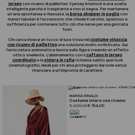
jersey
con ricamo di paillettes: il jersey interlock è una scelta
intelligente perché è traspirante e non si segna. Per mantenere
un'aria spontanea e rilassata, la
borsa shopper in paglia
con
manici tubolari è l'accessorio che chiude il cerchio, spazioso a
sufficienza per contenere tutto ciò che serve per una giornata
fuori.
Chi cerca invece un tocco di luce trova nel
costume vinaccia
con ricamo di paillettes
una soluzione molto sofisticata. Qui
l'arricciatura asimmetrica lavora sulla figura creando un effetto
ottico snellente. L'abbinamento con il
caftano in jersey
coordinato
e la
visiera in rafia
richiama subito quei look
cinematografici, ideali per chi ama proteggersi dal sole senza
rinunciare a un'impronta di carattere.
CATEGORIA:
SALDI
MARINA RINALDI
Costume intero con ricamo
product.price.original
product.price.sale
€ 220,00
€ 154,00