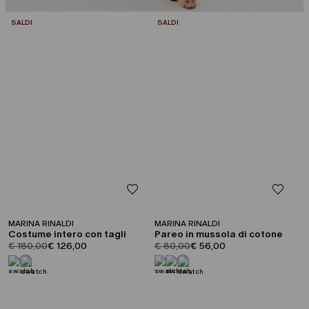
CATEGORIA:
CATEGORIA:
SALDI
SALDI
MARINA RINALDI
MARINA RINALDI
Costume intero con tagli
Pareo in mussola di cotone
product.price.original
product.price.sale
product.price.original
product.price.sale
€ 180,00
€ 126,00
€ 80,00
€ 56,00