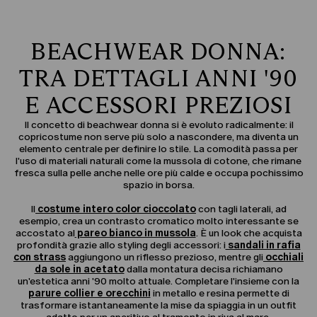
BEACHWEAR DONNA:
TRA DETTAGLI ANNI '90
E ACCESSORI PREZIOSI
Il concetto di beachwear donna si è evoluto radicalmente: il
copricostume non serve più solo a nascondere, ma diventa un
elemento centrale per definire lo stile. La comodità passa per
l'uso di materiali naturali come la mussola di cotone, che rimane
fresca sulla pelle anche nelle ore più calde e occupa pochissimo
spazio in borsa.
Il
costume intero color cioccolato
con tagli laterali, ad
esempio, crea un contrasto cromatico molto interessante se
accostato al
pareo bianco in mussola
. È un look che acquista
profondità grazie allo styling degli accessori: i
sandali in rafia
con strass
aggiungono un riflesso prezioso, mentre gli
occhiali
da sole in acetato
dalla montatura decisa richiamano
un'estetica anni '90 molto attuale. Completare l'insieme con la
parure collier e orecchini
in metallo e resina permette di
trasformare istantaneamente la mise da spiaggia in un outfit