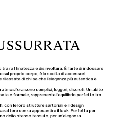
SUSSURRATA
io tra raffinatezza e disinvoltura. È l'arte di indossare
e sul proprio corpo, è la scelta di
accessori
e rilassata di chi sa che l’eleganza più autentica è
atmosfera sono semplici, leggeri, discreti. Un
abito
sata e formale, rappresenta l’equilibrio perfetto tra
ch
, con le loro strutture sartoriali e il design
carattere senza appesantire il look. Perfetta per
no dello stesso tessuto, per un'eleganza