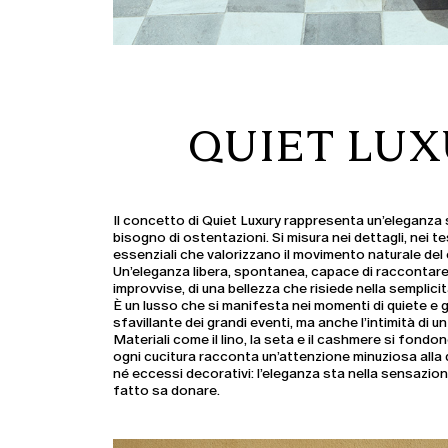
QUIET LUX
Il concetto di Quiet Luxury rappresenta un’eleganza 
bisogno di ostentazioni. Si misura nei dettagli, nei te
essenziali che valorizzano il movimento naturale del
Un’eleganza libera, spontanea, capace di raccontare s
improvvise, di una bellezza che risiede nella semplicit
È un lusso che si manifesta nei momenti di quiete e g
sfavillante dei grandi eventi, ma anche l’intimità di u
Materiali come il lino, la seta e il cashmere si fondono 
ogni cucitura racconta un’attenzione minuziosa alla 
né eccessi decorativi: l’eleganza sta nella sensazio
fatto sa donare.