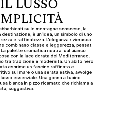
 IL LUSSO
EMPLICITÀ
 abbarbicati sulle montagne scoscese, la
a destinazione, è un’idea, un simbolo di uno
erezza e raffinatezza. L'eleganza rivierasca
che combinano classe e leggerezza, pensati
La palette cromatica neutra, dal bianco
sposa con la luce dorata del Mediterraneo,
io tra tradizione e modernità. Un
abito nero
ata
esprime un fascino raffinato e
ritivo sul mare o una serata estiva, avvolge
 lusso essenziale. Una gonna a tubino
lusa bianca in pizzo ricamato
che richiama a
nata, suggestiva.