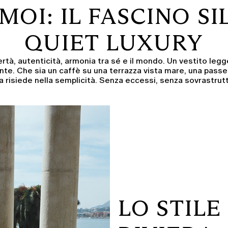
OI: IL FASCINO S
QUIET LUXURY
à, autenticità, armonia tra sé e il mondo. Un vestito leggero
te. Che sia un caffè su una terrazza vista mare, una passe
za risiede nella semplicità. Senza eccessi, senza sovrastru
LO STIL