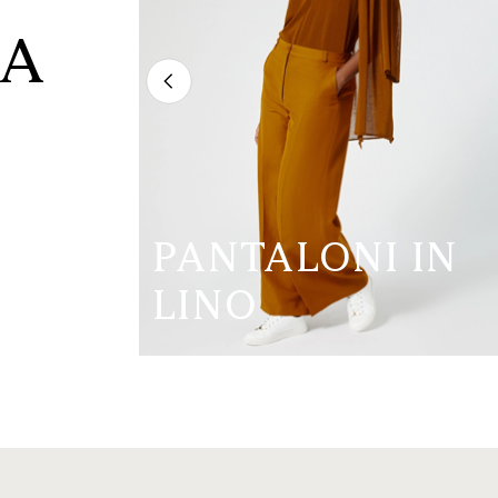
 A
PANTALONI IN
LINO