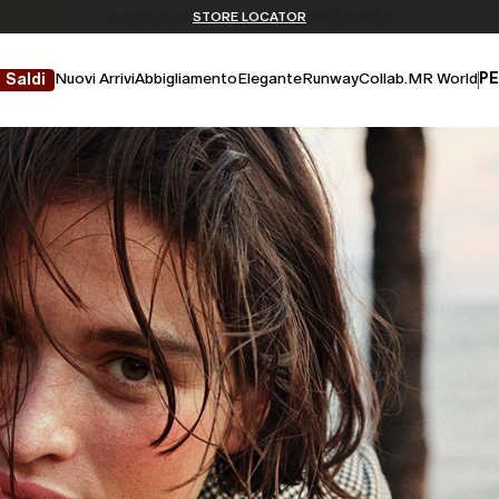
Non hai un MyAccount? REGISTRATI SUBITO
SPEDIZIONI E RESI GRATUITI
STORE LOCATOR
Nuovi Arrivi
Abbigliamento
Elegante
Runway
Collab.
MR World
PE
Saldi