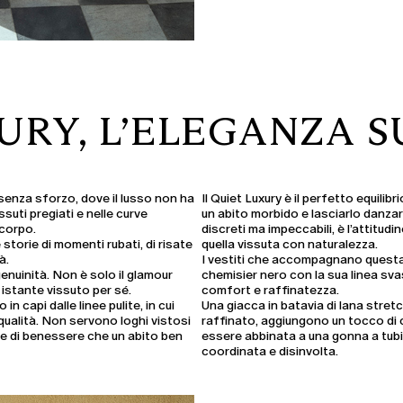
URY, L’ELEGANZA 
senza sforzo, dove il lusso non ha
Il Quiet Luxury è il perfetto equilibr
ssuti pregiati e nelle curve
un
abito morbido
e lasciarlo danzar
 corpo.
discreti
ma impeccabili, è l’attitudin
torie di momenti rubati, di risate
quella vissuta con naturalezza.
à.
I vestiti che accompagnano questa 
enuinità. Non è solo il glamour
chemisier nero
con la sua linea sva
n istante vissuto per sé.
comfort e raffinatezza.
in capi dalle linee pulite, in cui
Una
giacca in batavia di lana stret
qualità. Non servono loghi vistosi
raffinato, aggiungono un tocco di 
ne di benessere che un abito ben
essere abbinata a una gonna a tubi
coordinata e disinvolta.