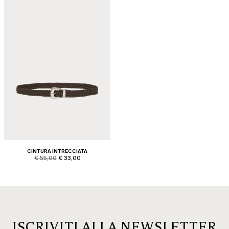
CINTURA INTRECCIATA
product.price.original
product.price.sale
€ 55,00
€ 33,00
ISCRIVITI ALLA NEWSLETTER