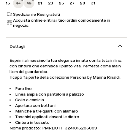
15
17
19
21
23
25
27
29
31
Spedizioni e Resi gratuiti
Acquista online e ritira i tuoi ordini comodamente in
negozio.
Dettagli
Esprimi al massimo la tua eleganza innata con la tuta in lino,
con cintura che definisce il punto vita. Perfetta come main
item del guardaroba.
Il capo fa parte della collezione Persona by Marina Rinaldi.
Puro lino
Linea ampia con pantaloni a palazzo
Collo a camicia
Apertura con bottoni
Maniche a tre quarti con alamaro
Taschini applicati davanti e dietro
Cintura in tessuto
Nome prodotto: PMRLIUTI - 3241016206009