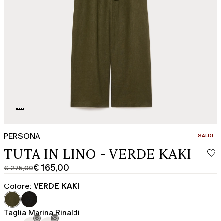
PERSONA
CATEGOR
SALDI
TUTA IN LINO - VERDE KAKI
€ 165,00
€ 275,00
Prezzo
Prezzo
originale
corrente
Colore:
VERDE KAKI
€
€
275,00
165,00
Taglia Marina Rinaldi