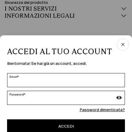
Sicurezza del prodotto
I NOSTRI SERVIZI
INFORMAZIONI LEGALI
PAESE E LINGUA
ACCEDI AL TUO ACCOUNT
Italia | it
Bentornata! Se hai già un account, accedi.
modifica
Email*
MARINA RINALDI
Password*
Password dimenticata?
PERSONA
ACCEDI