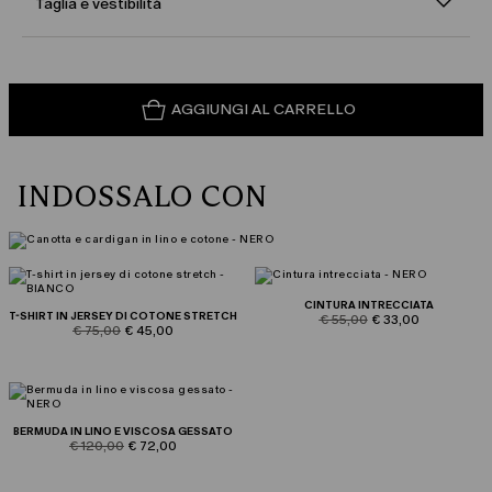
Taglia e vestibilità
AGGIUNGI AL CARRELLO
INDOSSALO CON
CINTURA INTRECCIATA
T-SHIRT IN JERSEY DI COTONE STRETCH
product.price.original
product.price.sale
€ 55,00
€ 33,00
product.price.original
product.price.sale
€ 75,00
€ 45,00
BERMUDA IN LINO E VISCOSA GESSATO
product.price.original
product.price.sale
€ 120,00
€ 72,00