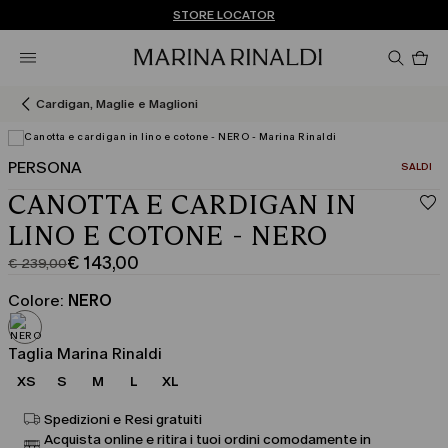
Non hai un MyAccount? REGISTRATI SUBITO
SPEDIZIONI E RESI GRATUITI
STORE LOCATOR
Pro
nel
car
0
Cardigan, Maglie e Maglioni
PERSONA
CATEGOR
SALDI
Visualizza in 3D
CANOTTA E CARDIGAN IN
LINO E COTONE - NERO
€ 143,00
€ 239,00
Prezzo
Prezzo
originale
corrente
Colore:
NERO
€
€
239,00
143,00
Taglia Marina Rinaldi
XS
S
M
L
XL
Spedizioni e Resi gratuiti
Acquista online e ritira i tuoi ordini comodamente in