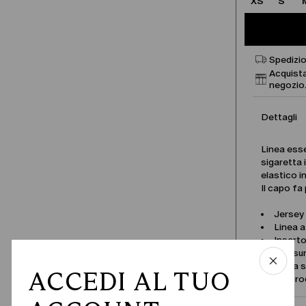
XS
S
Spedizio
Acquista
negozio
Dettagli
Linea esse
sigaretta 
elastico in
Il capo fa
Jersey
Linea a
Inserto
Chiusu
Piega s
ACCEDI AL TUO
Nome pro