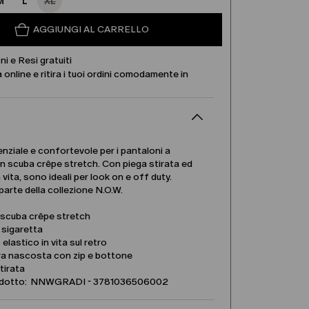
M
L
XL
AGGIUNGI AL CARRELLO
ni e Resi gratuiti
 online e ritira i tuoi ordini comodamente in
.
nziale e confortevole per i pantaloni a
in scuba crêpe stretch. Con piega stirata ed
 vita, sono ideali per look on e off duty.
 parte della collezione N.O.W.
 scuba crêpe stretch
 sigaretta
 elastico in vita sul retro
ra nascosta con zip e bottone
tirata
dotto: NNWGRADI - 3781036506002