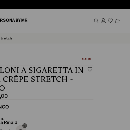
Prodot
RSONA BY MR
nel
carrel
0
stretch
CATEGORIA:
SALDI
LONI A SIGARETTA IN
 CRÊPE STRETCH -
CO
,00
ANCO
a Rinaldi