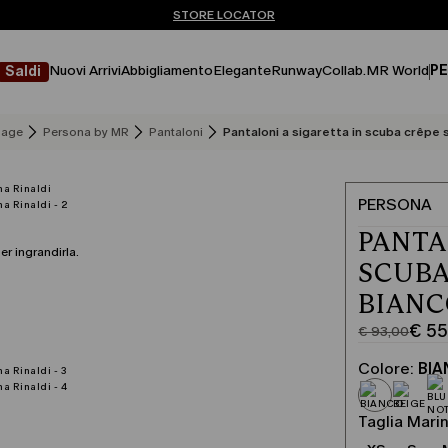
Non hai un MyAccount? REGISTRATI SUBITO
SPEDIZIONI E RESI GRATUITI
STORE LOCATOR
Nuovi Arrivi
Abbigliamento
Elegante
Runway
Collab.
MR World
PE
Saldi
age
Persona by MR
Pantaloni
Pantaloni a sigaretta in scuba crêpe 
PERSONA
PANTA
er ingrandirla.
SCUBA
BIAN
€ 55
€ 93,00
Prezzo
Prezzo
originale
corrente
Colore:
BI
€
€
93,00
55,00
Taglia Marin