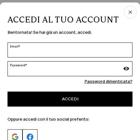
PAESE E LINGUA
ACCEDI AL TUO ACCOUNT
Italia | it
Bentornata! Se hai già un account, accedi.
modifica
Email*
MARINA RINALDI
Password*
Password dimenticata?
PERSONA
ACCEDI
Oppure accedi con il tuo social preferito: