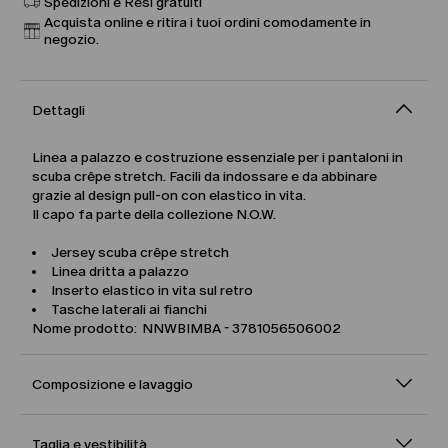
Spedizioni e Resi gratuiti
Acquista online e ritira i tuoi ordini comodamente in
negozio.
Dettagli
Linea a palazzo e costruzione essenziale per i pantaloni in
scuba crêpe stretch. Facili da indossare e da abbinare
grazie al design pull-on con elastico in vita.
Il capo fa parte della collezione N.O.W.
Jersey scuba crêpe stretch
Linea dritta a palazzo
Inserto elastico in vita sul retro
Tasche laterali ai fianchi
Nome prodotto: NNWBIMBA - 3781056506002
Composizione e lavaggio
Taglia e vestibilità