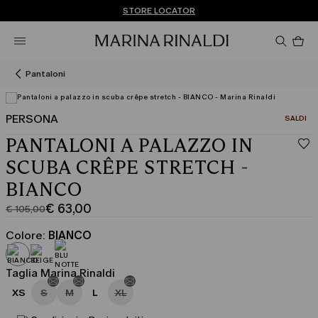
Non hai un MyAccount? REGISTRATI SUBITO
SPEDIZIONI E RESI GRATUITI
STORE LOCATOR
Pro
nel
car
0
Pantaloni
PERSONA
CATEGOR
SALDI
Visualizza in 3D
PANTALONI A PALAZZO IN
SCUBA CRÊPE STRETCH -
BIANCO
€ 63,00
€ 105,00
Prezzo
Prezzo
originale
corrente
Colore:
BIANCO
€
€
105,00
63,00
Taglia Marina Rinaldi
XS
S
M
L
XL