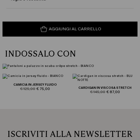
AGGIUNGI AL CARRELLO
INDOSSALO CON
CAMICIA IN JERSEY FLUIDO
CARDIGAN IN VISCOSA STRETCH
product.price.original
product.price.sale
€ 125,00
€ 75,00
product.price.original
product.price.sale
€ 145,00
€ 87,00
ISCRIVITI ALLA NEWSLETTER