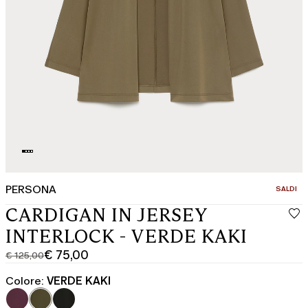
PERSONA
CATEGOR
SALDI
CARDIGAN IN JERSEY
INTERLOCK - VERDE KAKI
€ 75,00
€ 125,00
Prezzo
Prezzo
originale
corrente
Colore:
VERDE KAKI
€
€
125,00
75,00