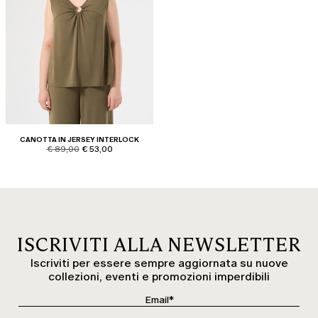
CANOTTA IN JERSEY INTERLOCK
product.price.original
product.price.sale
€ 89,00
€ 53,00
ISCRIVITI ALLA NEWSLETTER
Iscriviti per essere sempre aggiornata su nuove
collezioni, eventi e promozioni imperdibili