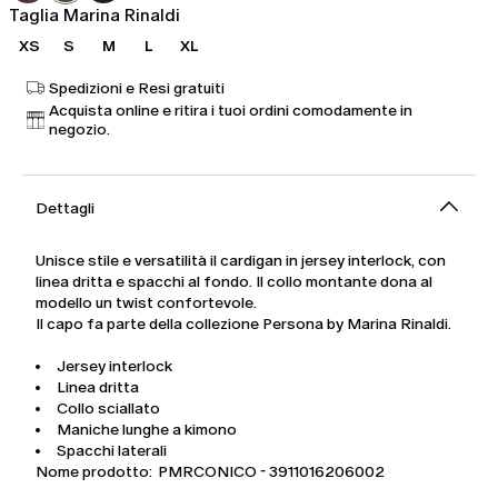
Taglia Marina Rinaldi
XS
S
M
L
XL
Spedizioni e Resi gratuiti
Acquista online e ritira i tuoi ordini comodamente in
negozio.
Dettagli
Unisce stile e versatilità il cardigan in jersey interlock, con
linea dritta e spacchi al fondo. Il collo montante dona al
modello un twist confortevole.
Il capo fa parte della collezione Persona by Marina Rinaldi.
Jersey interlock
Linea dritta
Collo sciallato
Maniche lunghe a kimono
Spacchi laterali
Nome prodotto: PMRCONICO - 3911016206002