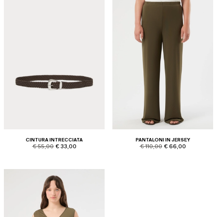
CINTURA INTRECCIATA
PANTALONI IN JERSEY
product.price.original
product.price.sale
product.price.original
product.price.sale
€ 55,00
€ 33,00
€ 110,00
€ 66,00