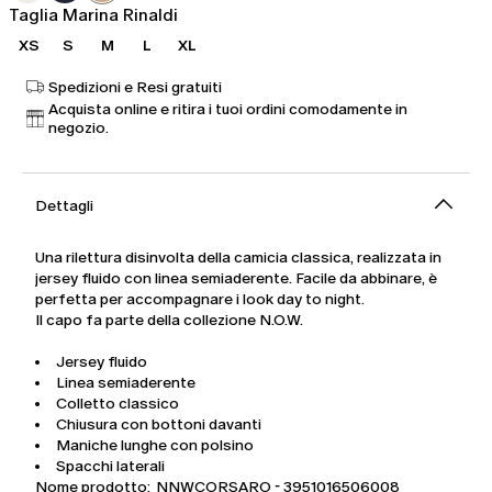
Taglia Marina Rinaldi
XS
S
M
L
XL
Spedizioni e Resi gratuiti
Acquista online e ritira i tuoi ordini comodamente in
negozio.
Dettagli
Una rilettura disinvolta della camicia classica, realizzata in
jersey fluido con linea semiaderente. Facile da abbinare, è
perfetta per accompagnare i look day to night.
Il capo fa parte della collezione N.O.W.
Jersey fluido
Linea semiaderente
Colletto classico
Chiusura con bottoni davanti
Maniche lunghe con polsino
Spacchi laterali
Nome prodotto: NNWCORSARO - 3951016506008