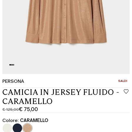
PERSONA
CATEGOR
SALDI
CAMICIA IN JERSEY FLUIDO -
CARAMELLO
€ 75,00
€ 125,00
Prezzo
Prezzo
originale
corrente
Colore:
CARAMELLO
€
€
125,00
75,00