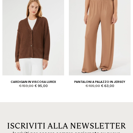
CARDIGAN IN VISCOSA LUREX
PANTALONI A PALAZZO IN JERSEY
product.price.original
product.price.sale
product.price.original
product.price.sale
€ 159,00
€ 95,00
€ 105,00
€ 63,00
ISCRIVITI ALLA NEWSLETTER