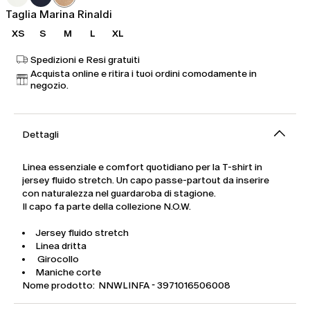
80,00
48,00
Taglia Marina Rinaldi
XS
S
M
L
XL
Spedizioni e Resi gratuiti
Acquista online e ritira i tuoi ordini comodamente in
negozio.
Dettagli
Linea essenziale e comfort quotidiano per la T-shirt in
jersey fluido stretch. Un capo passe-partout da inserire
con naturalezza nel guardaroba di stagione.
Il capo fa parte della collezione N.O.W.
Jersey fluido stretch
Linea dritta
Girocollo
Maniche corte
Nome prodotto: NNWLINFA - 3971016506008