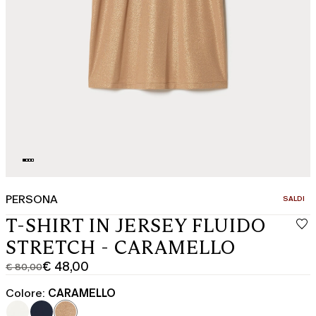
PERSONA
CATEGOR
SALDI
T-SHIRT IN JERSEY FLUIDO
STRETCH - CARAMELLO
€ 48,00
€ 80,00
Prezzo
Prezzo
originale
corrente
Colore:
CARAMELLO
€
€