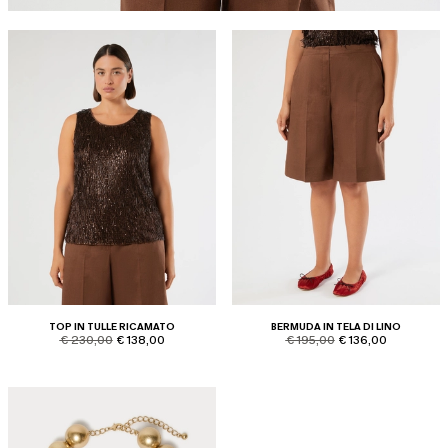
TOP IN TULLE RICAMATO
BERMUDA IN TELA DI LINO
product.price.original
product.price.sale
product.price.original
product.price.sale
€ 230,00
€ 138,00
€ 195,00
€ 136,00