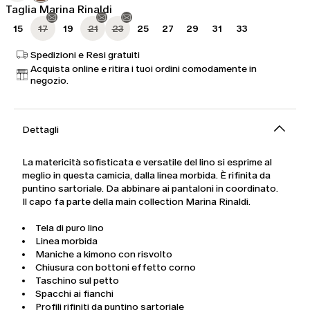
Taglia Marina Rinaldi
15
17
19
21
23
25
27
29
31
33
Spedizioni e Resi gratuiti
Acquista online e ritira i tuoi ordini comodamente in
negozio.
Dettagli
La matericità sofisticata e versatile del lino si esprime al
meglio in questa camicia, dalla linea morbida. È rifinita da
puntino sartoriale. Da abbinare ai pantaloni in coordinato.
Il capo fa parte della main collection Marina Rinaldi.
Tela di puro lino
Linea morbida
Maniche a kimono con risvolto
Chiusura con bottoni effetto corno
Taschino sul petto
Spacchi ai fianchi
Profili rifiniti da puntino sartoriale