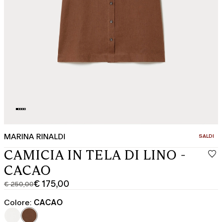
MARINA RINALDI
CATEGOR
SALDI
CAMICIA IN TELA DI LINO -
CACAO
€ 175,00
€ 250,00
Prezzo
Prezzo
originale
corrente
Colore:
CACAO
€
€
250,00
175,00