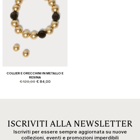
COLLIER E ORECCHINI IN METALLO E
RESINA
product.price.original
product.price.sale
€ 120,00
€ 84,00
ISCRIVITI ALLA NEWSLETTER
Iscriviti per essere sempre aggiornata su nuove
collezioni, eventi e promozioni imperdibili