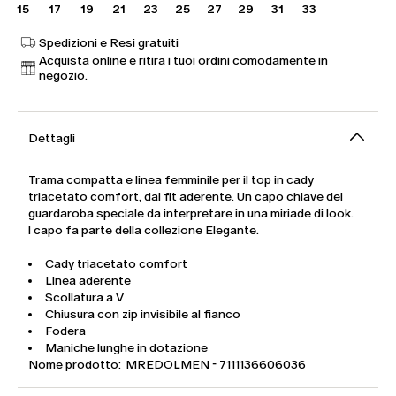
15
17
19
21
23
25
27
29
31
33
Spedizioni e Resi gratuiti
Acquista online e ritira i tuoi ordini comodamente in
negozio.
Dettagli
Trama compatta e linea femminile per il top in cady
triacetato comfort, dal fit aderente. Un capo chiave del
guardaroba speciale da interpretare in una miriade di look.
l capo fa parte della collezione Elegante.
Cady triacetato comfort
Linea aderente
Scollatura a V
Chiusura con zip invisibile al fianco
Fodera
Maniche lunghe in dotazione
Nome prodotto: MREDOLMEN - 7111136606036