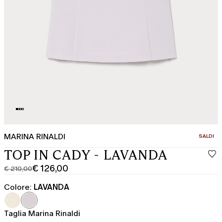
MARINA RINALDI
CATEGOR
SALDI
TOP IN CADY - LAVANDA
€ 126,00
€ 210,00
Prezzo
Prezzo
originale
corrente
Colore:
LAVANDA
€
€
210,00
126,00
Taglia Marina Rinaldi