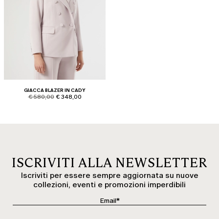
GIACCA BLAZER IN CADY
product.price.original
product.price.sale
€ 580,00
€ 348,00
ISCRIVITI ALLA NEWSLETTER
Iscriviti per essere sempre aggiornata su nuove
collezioni, eventi e promozioni imperdibili