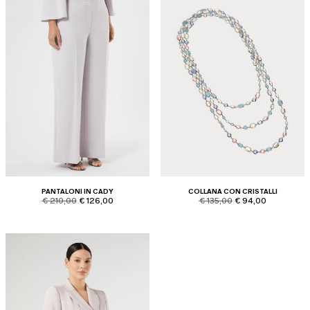
PANTALONI IN CADY
COLLANA CON CRISTALLI
product.price.original
product.price.sale
product.price.original
product.price.sale
€ 210,00
€ 126,00
€ 135,00
€ 94,00