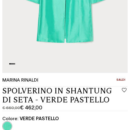
MARINA RINALDI
CATEGOR
SALDI
SPOLVERINO IN SHANTUNG
DI SETA - VERDE PASTELLO
€ 462,00
€ 660,00
Prezzo
Prezzo
originale
corrente
Colore:
VERDE PASTELLO
€
€
660,00
462,00