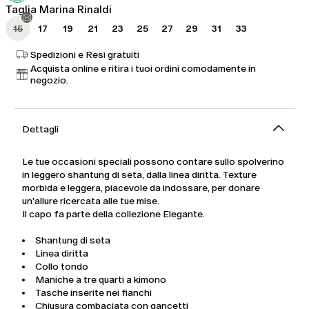
Taglia Marina Rinaldi
15
17
19
21
23
25
27
29
31
33
Spedizioni e Resi gratuiti
Acquista online e ritira i tuoi ordini comodamente in
negozio.
Dettagli
Le tue occasioni speciali possono contare sullo spolverino
in leggero shantung di seta, dalla linea diritta. Texture
morbida e leggera, piacevole da indossare, per donare
un'allure ricercata alle tue mise.
Il capo fa parte della collezione Elegante.
Shantung di seta
Linea diritta
Collo tondo
Maniche a tre quarti a kimono
Tasche inserite nei fianchi
Chiusura combaciata con gancetti