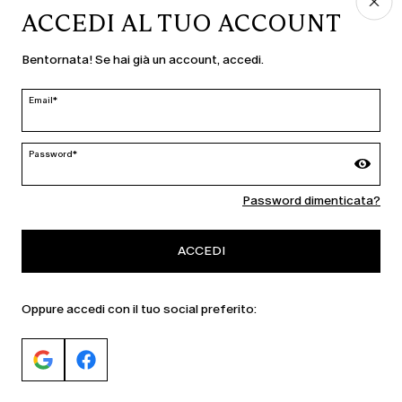
PAESE E LINGUA
ACCEDI AL TUO ACCOUNT
Italia | it
Bentornata! Se hai già un account, accedi.
modifica
Email*
MARINA RINALDI
Password*
Password dimenticata?
PERSONA
ACCEDI
Oppure accedi con il tuo social preferito: