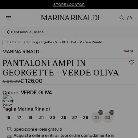
Non hai un MyAccount? REGISTRATI SUBITO
SPEDIZIONI E RESI GRATUITI
STORE LOCATOR
Pro
nel
car
0
Pantaloni e Jeans
MARINA RINALDI
CATEGOR
SALDI
PANTALONI AMPI IN
GEORGETTE - VERDE OLIVA
€ 126,00
€ 210,00
Prezzo
Prezzo
originale
corrente
Colore:
VERDE OLIVA
€
€
210,00
126,00
Taglia Marina Rinaldi
15
17
19
21
23
25
27
29
31
33
Spedizioni e Resi gratuiti
Acquista online e ritira i tuoi ordini comodamente in