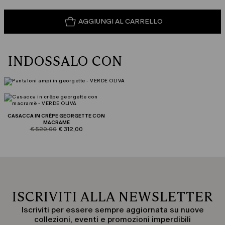
AGGIUNGI AL CARRELLO
INDOSSALO CON
CASACCA IN CRÊPE GEORGETTE CON
MACRAMÈ
product.price.original
product.price.sale
€ 520,00
€ 312,00
ISCRIVITI ALLA NEWSLETTER
Iscriviti per essere sempre aggiornata su nuove
collezioni, eventi e promozioni imperdibili