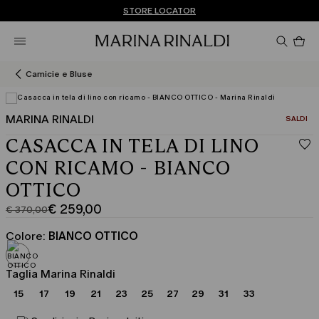
Non hai un MyAccount? REGISTRATI SUBITO
SPEDIZIONI E RESI GRATUITI
STORE LOCATOR
Pro
nel
car
0
Camicie e Bluse
MARINA RINALDI
CATEGOR
SALDI
CASACCA IN TELA DI LINO
CON RICAMO - BIANCO
OTTICO
€ 259,00
€ 370,00
Prezzo
Prezzo
originale
corrente
Colore:
BIANCO OTTICO
€
€
370,00
259,00
Taglia Marina Rinaldi
15
17
19
21
23
25
27
29
31
33