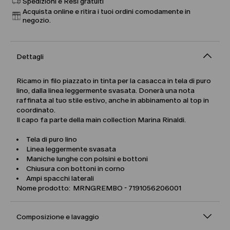
Spedizioni e Resi gratuiti
Acquista online e ritira i tuoi ordini comodamente in
negozio.
Dettagli
Ricamo in filo piazzato in tinta per la casacca in tela di puro
lino, dalla linea leggermente svasata. Donerà una nota
raffinata al tuo stile estivo, anche in abbinamento al top in
coordinato.
Il capo fa parte della main collection Marina Rinaldi.
Tela di puro lino
Linea leggermente svasata
Maniche lunghe con polsini e bottoni
Chiusura con bottoni in corno
Ampi spacchi laterali
Nome prodotto: MRNGREMBO - 7191056206001
Composizione e lavaggio