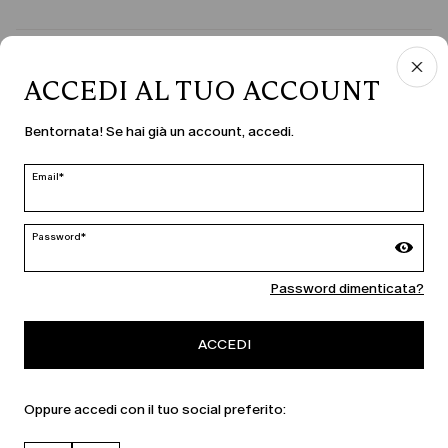
PAESE E LINGUA
ACCEDI AL TUO ACCOUNT
Italia | it
Bentornata! Se hai già un account, accedi.
modifica
Email*
MARINA RINALDI
Password*
Password dimenticata?
PERSONA
ACCEDI
Oppure accedi con il tuo social preferito: