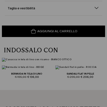
Taglia e vestibilità
AGGIUNGI AL CARRELLO
INDOSSALO CON
BERMUDA IN TELA DI LINO
SANDALI FLAT IN PELLE
product.price.original
product.price.sale
product.price.original
product.price.sale
€ 195,00
€ 136,00
€ 295,00
€ 206,00