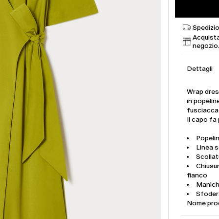
Spedizio
Acquista
negozio
Dettagli
Wrap dress
in popeli
fusciacca 
Il capo fa
Popeli
Linea 
Scollat
Chiusur
fianco
Manich
Sfoder
Nome pro