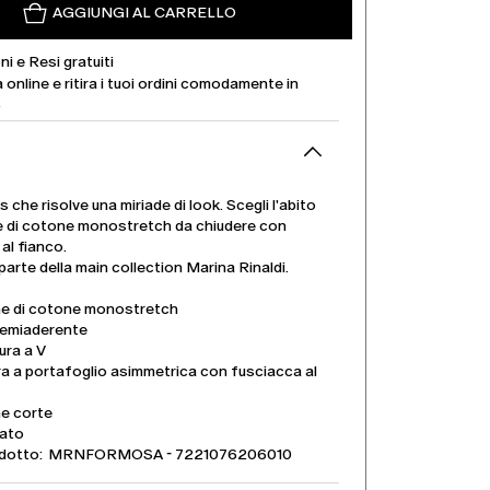
AGGIUNGI AL CARRELLO
ni e Resi gratuiti
 online e ritira i tuoi ordini comodamente in
.
 che risolve una miriade di look. Scegli l'abito
ne di cotone monostretch da chiudere con
al fianco.
 parte della main collection Marina Rinaldi.
ne di cotone monostretch
semiaderente
ura a V
a a portafoglio asimmetrica con fusciacca al
e corte
ato
dotto: MRNFORMOSA - 7221076206010