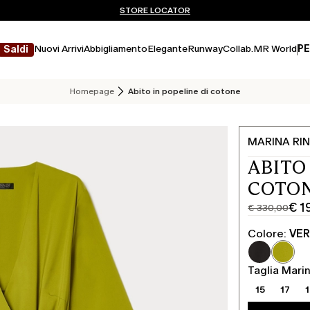
Non hai un MyAccount? REGISTRATI SUBITO
SPEDIZIONI E RESI GRATUITI
STORE LOCATOR
Nuovi Arrivi
Abbigliamento
Elegante
Runway
Collab.
MR World
PE
Saldi
Homepage
Abito in popeline di cotone
MARINA RIN
ABITO
COTON
€ 1
€ 330,00
Prezzo
Prezzo
originale
corrente
Colore:
VER
€
€
330,00
198,00
Taglia Marin
15
17