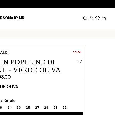
Prodot
RSONA BY MR
nel
carrel
0
ALDI
CATEGORIA:
SALDI
 IN POPELINE DI
E - VERDE OLIVA
98,00
DE OLIVA
a Rinaldi
19
21
23
25
27
29
31
33