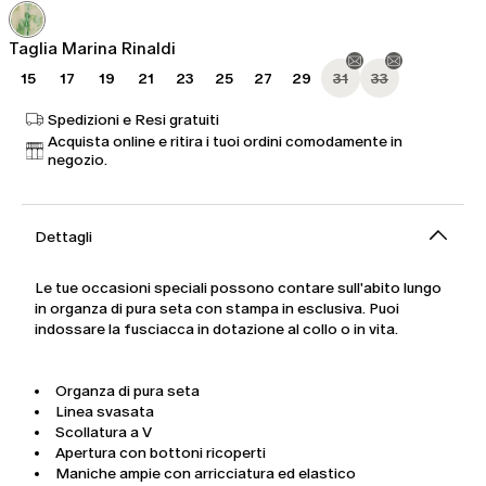
€
1.050,00
Taglia Marina Rinaldi
15
17
19
21
23
25
27
29
31
33
Spedizioni e Resi gratuiti
Acquista online e ritira i tuoi ordini comodamente in
negozio.
Dettagli
Le tue occasioni speciali possono contare sull'abito lungo
in organza di pura seta con stampa in esclusiva. Puoi
indossare la fusciacca in dotazione al collo o in vita.
Organza di pura seta
Linea svasata
Scollatura a V
Apertura con bottoni ricoperti
Maniche ampie con arricciatura ed elastico