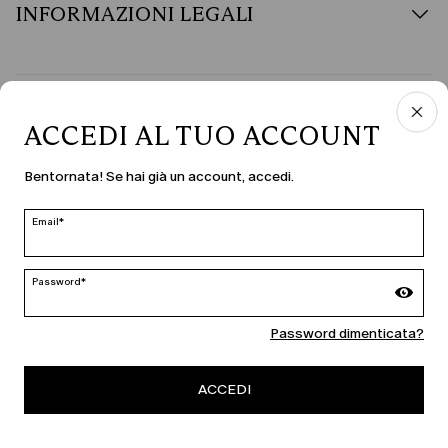
INFORMAZIONI LEGALI
PAESE E LINGUA
ACCEDI AL TUO ACCOUNT
Italia | it
Bentornata! Se hai già un account, accedi.
modifica
Email*
MARINA RINALDI
Password*
Password dimenticata?
PERSONA
ACCEDI