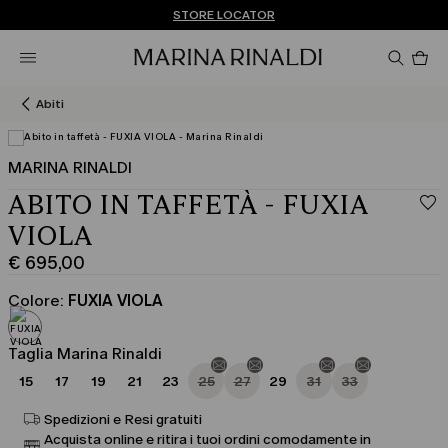
Non hai un MyAccount? REGISTRATI SUBITO
SPEDIZIONI E RESI GRATUITI
STORE LOCATOR
Pro
nel
car
0
Abiti
MARINA RINALDI
ABITO IN TAFFETÀ - FUXIA
VIOLA
€ 695,00
Prezzo
corrente
Colore:
FUXIA VIOLA
€
695,00
Taglia Marina Rinaldi
15
17
19
21
23
25
27
29
31
33
Spedizioni e Resi gratuiti
Acquista online e ritira i tuoi ordini comodamente in