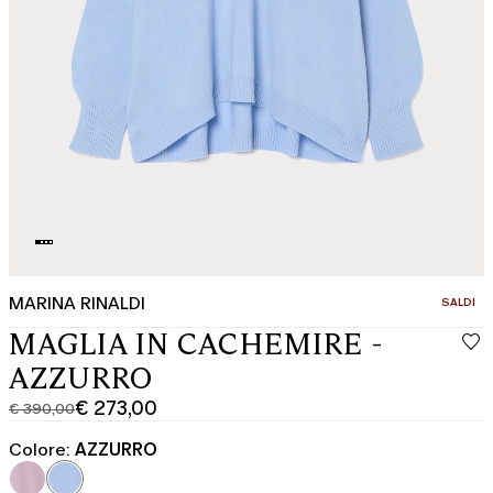
MARINA RINALDI
CATEGOR
SALDI
MAGLIA IN CACHEMIRE -
AZZURRO
€ 273,00
€ 390,00
Prezzo
Prezzo
originale
corrente
Colore:
AZZURRO
€
€
390,00
273,00