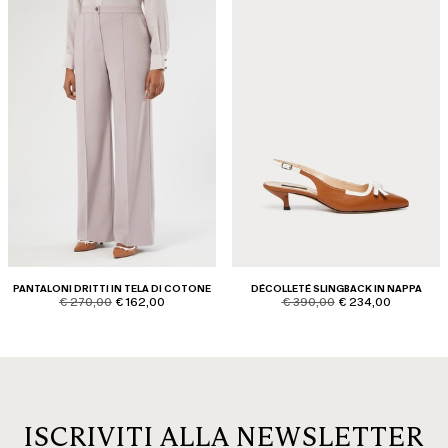
PANTALONI DRITTI IN TELA DI COTONE
DÉCOLLETÉ SLINGBACK IN NAPPA
product.price.original
product.price.sale
product.price.original
product.price.sale
€ 270,00
€ 162,00
€ 390,00
€ 234,00
ISCRIVITI ALLA NEWSLETTER