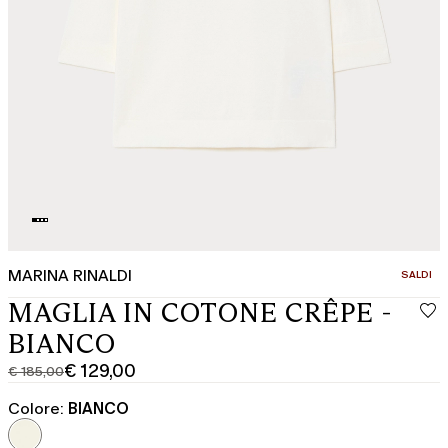
MARINA RINALDI
CATEGOR
SALDI
MAGLIA IN COTONE CRÊPE -
BIANCO
€ 129,00
€ 185,00
Prezzo
Prezzo
originale
corrente
Colore:
BIANCO
€
€
185,00
129,00