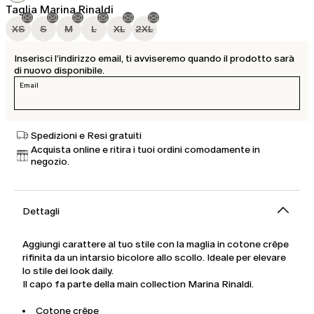
Taglia Marina Rinaldi
XS
S
M
L
XL
2XL
Inserisci l’indirizzo email, ti avviseremo quando il prodotto sarà
di nuovo disponibile.
Email
Spedizioni e Resi gratuiti
Acquista online e ritira i tuoi ordini comodamente in
negozio.
Dettagli
Aggiungi carattere al tuo stile con la maglia in cotone crêpe
rifinita da un intarsio bicolore allo scollo. Ideale per elevare
lo stile dei look daily.
Il capo fa parte della main collection Marina Rinaldi.
Cotone crêpe