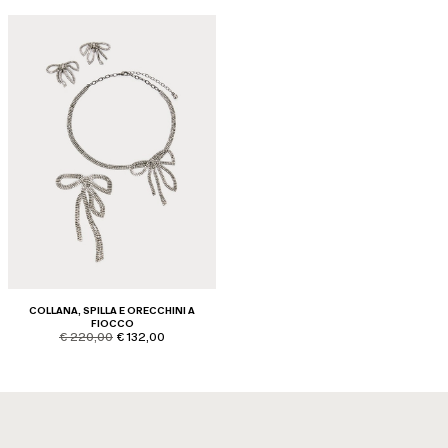
COLLANA, SPILLA E ORECCHINI A
FIOCCO
product.price.original
product.price.sale
€ 220,00
€ 132,00