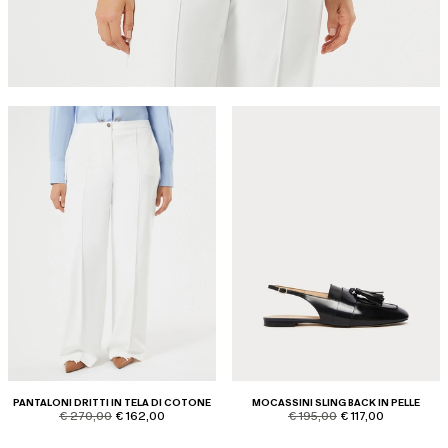
PANTALONI DRITTI IN TELA DI COTONE
MOCASSINI SLING BACK IN PELLE
product.price.original
product.price.sale
product.price.original
product.price.sale
€ 270,00
€ 162,00
€ 195,00
€ 117,00