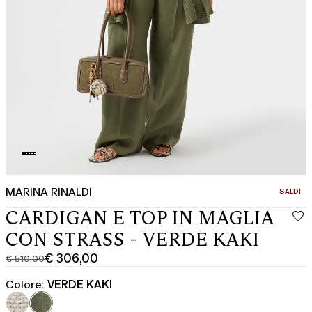
MARINA RINALDI
CATEGOR
SALDI
CARDIGAN E TOP IN MAGLIA
CON STRASS - VERDE KAKI
€ 306,00
€ 510,00
Prezzo
Prezzo
originale
corrente
Colore:
VERDE KAKI
€
€
510,00
306,00