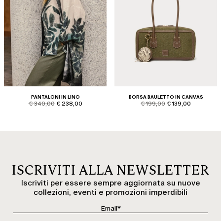
PANTALONI IN LINO
BORSA BAULETTO IN CANVAS
product.price.original
product.price.sale
product.price.original
product.price.sale
€ 340,00
€ 238,00
€ 199,00
€ 139,00
ISCRIVITI ALLA NEWSLETTER
Iscriviti per essere sempre aggiornata su nuove
collezioni, eventi e promozioni imperdibili