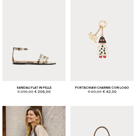
SANDALI FLAT IN PELLE
PORTACHIAVI CHARMS CON LOGO
product.price.original
product.price.sale
product.price.original
product.price.sale
€ 295,00
€ 206,00
€ 60,00
€ 42,00