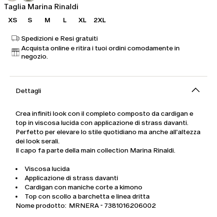
Taglia Marina Rinaldi
XS
S
M
L
XL
2XL
Spedizioni e Resi gratuiti
Acquista online e ritira i tuoi ordini comodamente in
negozio.
Dettagli
Crea infiniti look con il completo composto da cardigan e
top in viscosa lucida con applicazione di strass davanti.
Perfetto per elevare lo stile quotidiano ma anche all'altezza
dei look serali.
Il capo fa parte della main collection Marina Rinaldi.
Viscosa lucida
Applicazione di strass davanti
Cardigan con maniche corte a kimono
Top con scollo a barchetta e linea dritta
Nome prodotto: MRNERA - 7381016206002