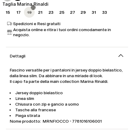
Taglia Marina Rinaldi
15
17
19
21
23
25
27
29
31
33
Spedizioni e Resi gratuiti
Acquista online e ritira i tuoi ordini comodamente in
negozio.
Dettagli
Fascino versatile per i pantaloni in jersey doppio bielastico,
dalla linea slim. Da abbinare in una miriade di look.
Il capo fa parte della main collection Marina Rinaldi.
Jersey doppio bielastico
Linea slim
Chiusura con zip e gancio a uomo
Tasche alla francese
Piega stirata
Nome prodotto: MRNFIOCCO - 7781016106001