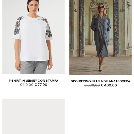
T-SHIRT IN JERSEY CON STAMPA
SPOLVERINO IN TELA DI LANA LEGGERA
product.price.original
product.price.sale
€ 110,00
€ 77,00
product.price.original
product.price.sale
€ 670,00
€ 469,00