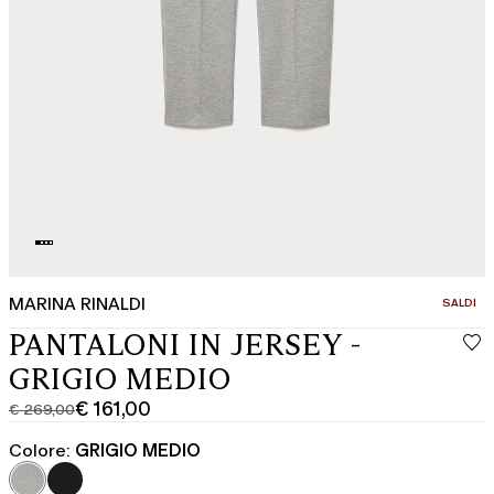
MARINA RINALDI
CATEGOR
SALDI
PANTALONI IN JERSEY -
GRIGIO MEDIO
€ 161,00
€ 269,00
Prezzo
Prezzo
originale
corrente
Colore:
GRIGIO MEDIO
€
€
269,00
161,00