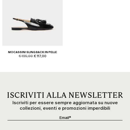
MOCASSINI SLING BACK IN PELLE
product.price.original
product.price.sale
€ 195,00
€ 117,00
ISCRIVITI ALLA NEWSLETTER
Iscriviti per essere sempre aggiornata su nuove
collezioni, eventi e promozioni imperdibili