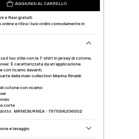
AGGIUNGI AL CARRELLO
ni e Resi gratuiti
 online e ritira i tuoi ordini comodamente in
.
a il tuo stile con la T-shirt in jersey di cotone,
a over. È caratterizzata da un'applicazione
e con ricamo davanti.
 parte della main collection Marina Rinaldi.
 di cotone con ricamo
over
tondo
e corte
dotto: MRNEBURNEA - 7971056206002
one e lavaggio