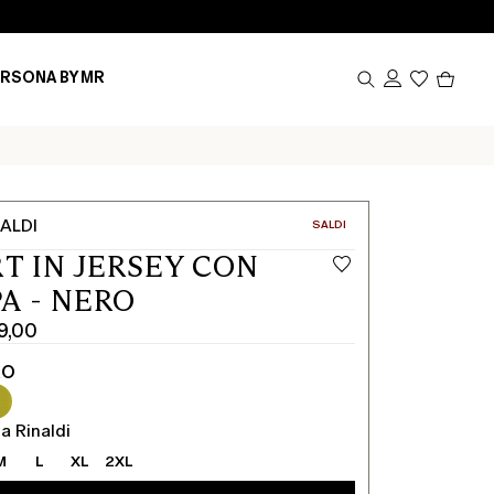
Prodot
RSONA BY MR
nel
carrel
0
ALDI
CATEGORIA:
SALDI
RT IN JERSEY CON
A - NERO
19,00
RO
a Rinaldi
M
L
XL
2XL