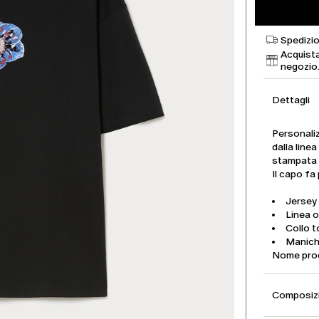
Spedizio
Acquista
negozio
Dettagli
Personalizz
dalla line
stampata 
Il capo fa
Jersey
Linea 
Collo 
Manich
Nome pro
Composizi