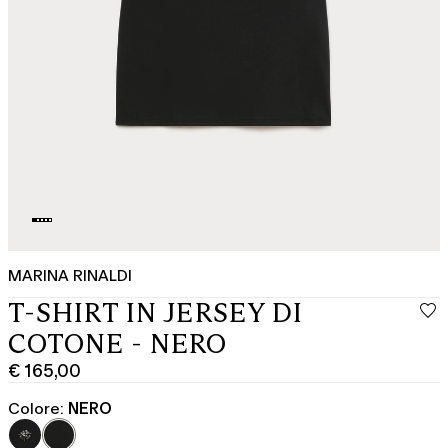
MARINA RINALDI
T-SHIRT IN JERSEY DI
COTONE - NERO
€ 165,00
Prezzo
corrente
Colore:
NERO
€
165,00