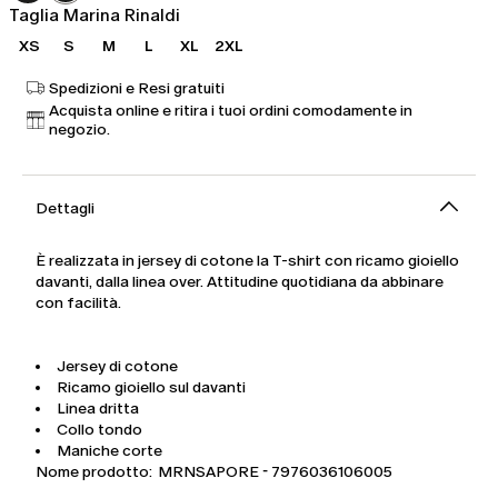
Taglia Marina Rinaldi
XS
S
M
L
XL
2XL
Spedizioni e Resi gratuiti
Acquista online e ritira i tuoi ordini comodamente in
negozio.
Dettagli
È realizzata in jersey di cotone la T-shirt con ricamo gioiello
davanti, dalla linea over. Attitudine quotidiana da abbinare
con facilità.
Jersey di cotone
Ricamo gioiello sul davanti
Linea dritta
Collo tondo
Maniche corte
Nome prodotto: MRNSAPORE - 7976036106005