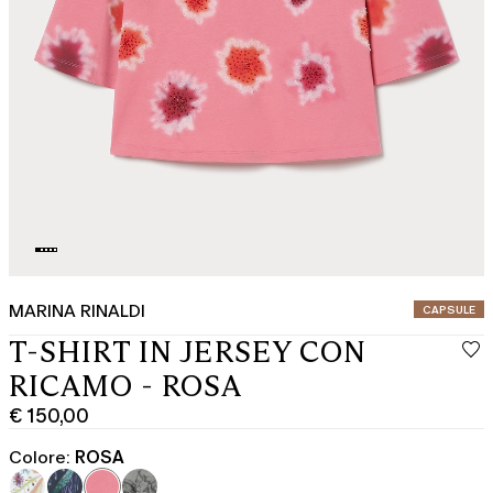
MARINA RINALDI
CATEGORIA:
CAPSULE
T-SHIRT IN JERSEY CON
RICAMO - ROSA
€ 150,00
Prezzo
corrente
Colore:
ROSA
€