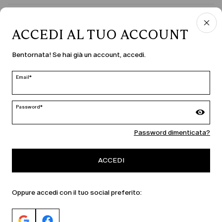
PAESE E LINGUA
ACCEDI AL TUO ACCOUNT
Italia | it
Bentornata! Se hai già un account, accedi.
modifica
Email*
MARINA RINALDI
Password*
Password dimenticata?
PERSONA
ACCEDI
Oppure accedi con il tuo social preferito: