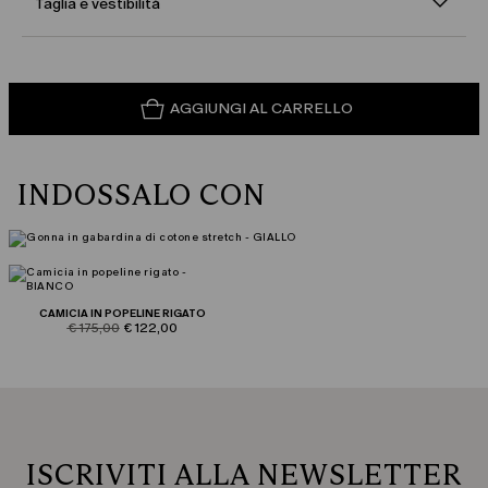
Taglia e vestibilità
AGGIUNGI AL CARRELLO
INDOSSALO CON
CAMICIA IN POPELINE RIGATO
product.price.original
product.price.sale
€ 175,00
€ 122,00
ISCRIVITI ALLA NEWSLETTER