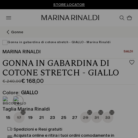
Non hai un MyAccount? REGISTRATI SUBITO
SPEDIZIONI E RESI GRATUITI
STORE LOCATOR
Pro
nel
car
0
Gonne
MARINA RINALDI
CATEGOR
SALDI
GONNA IN GABARDINA DI
COTONE STRETCH - GIALLO
€ 168,00
€ 240,00
Prezzo
Prezzo
originale
corrente
Colore:
GIALLO
€
€
240,00
168,00
Taglia Marina Rinaldi
15
17
19
21
23
25
27
29
31
33
Spedizioni e Resi gratuiti
Acquista online e ritira i tuoi ordini comodamente in