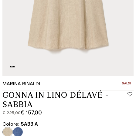
MARINA RINALDI
CATEGOR
SALDI
GONNA IN LINO DÉLAVÉ -
SABBIA
€ 157,00
€ 225,00
Prezzo
Prezzo
originale
corrente
Colore:
SABBIA
€
€
225,00
157,00