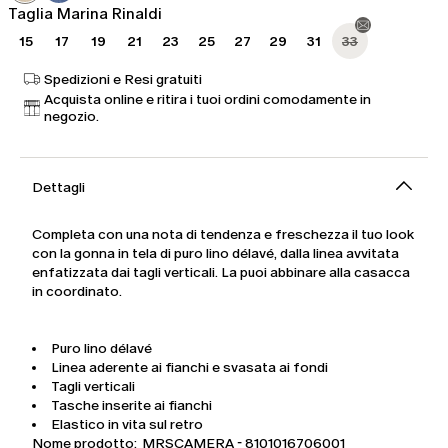
Taglia Marina Rinaldi
15
17
19
21
23
25
27
29
31
33
Spedizioni e Resi gratuiti
Acquista online e ritira i tuoi ordini comodamente in
negozio.
Dettagli
Completa con una nota di tendenza e freschezza il tuo look
con la gonna in tela di puro lino délavé, dalla linea avvitata
enfatizzata dai tagli verticali. La puoi abbinare alla casacca
in coordinato.
Puro lino délavé
Linea aderente ai fianchi e svasata ai fondi
Tagli verticali
Tasche inserite ai fianchi
Elastico in vita sul retro
Nome prodotto: MRSCAMERA - 8101016706001