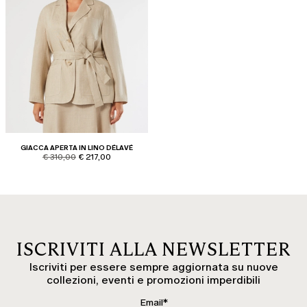
GIACCA APERTA IN LINO DÉLAVÉ
product.price.original
product.price.sale
€ 310,00
€ 217,00
ISCRIVITI ALLA NEWSLETTER
Iscriviti per essere sempre aggiornata su nuove
collezioni, eventi e promozioni imperdibili