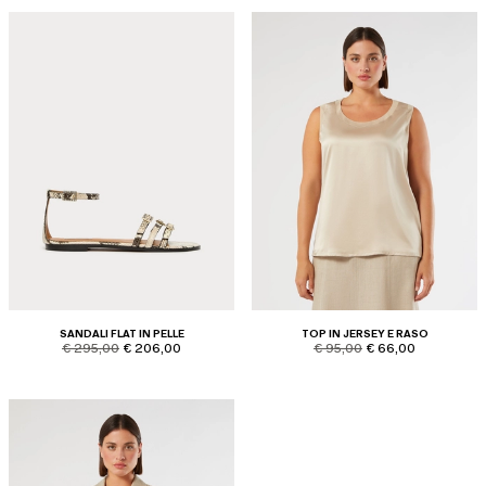
SANDALI FLAT IN PELLE
TOP IN JERSEY E RASO
product.price.original
product.price.sale
product.price.original
product.price.sale
€ 295,00
€ 206,00
€ 95,00
€ 66,00