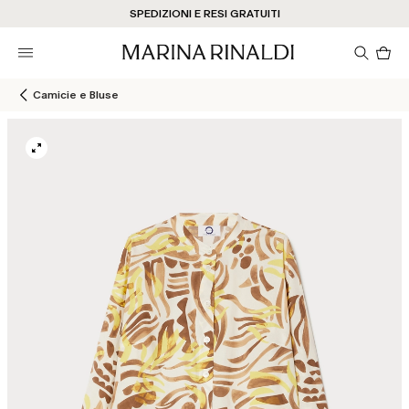
Non hai un MyAccount? REGISTRATI SUBITO
SPEDIZIONI E RESI GRATUITI
STORE LOCATOR
Pro
nel
car
0
Camicie e Bluse