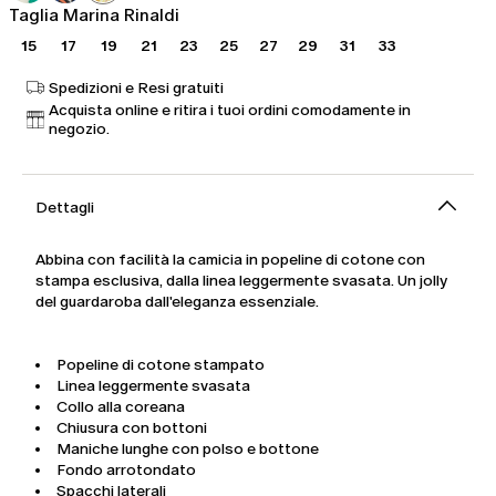
Taglia Marina Rinaldi
15
17
19
21
23
25
27
29
31
33
Spedizioni e Resi gratuiti
Acquista online e ritira i tuoi ordini comodamente in
negozio.
Dettagli
Abbina con facilità la camicia in popeline di cotone con
stampa esclusiva, dalla linea leggermente svasata. Un jolly
del guardaroba dall'eleganza essenziale.
Popeline di cotone stampato
Linea leggermente svasata
Collo alla coreana
Chiusura con bottoni
Maniche lunghe con polso e bottone
Fondo arrotondato
Spacchi laterali