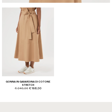
GONNA IN GABARDINA DI COTONE
STRETCH
product.price.original
product.price.sale
€ 240,00
€ 168,00