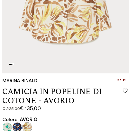
MARINA RINALDI
CATEGOR
SALDI
CAMICIA IN POPELINE DI
COTONE - AVORIO
€ 135,00
€ 225,00
Prezzo
Prezzo
originale
corrente
Colore:
AVORIO
€
€
225,00
135,00