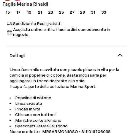
Taglia Marina Rinaldi
15
17
19
21
23
25
27
29
31
33
Spedizioni e Resi gratuiti
Acquista online e ritira i tuoi ordini comodamente in
negozio.
Dettagli
Linea femminile e avvitata con piccole pinces in vita per la
camicia in popeline di cotone. Basta indossarla per
aggiungere un tocco ricercato allo stile.
Il capo fa parte della collezione Marina Sport.
Popeline di cotone
Linea svasata
Pinces in vita
Chiusura con bottoni
Maniche corte a kimono
Spacchetti laterali al fondo
Nome prodotto: MRSARMONIOSO - 8111016706038