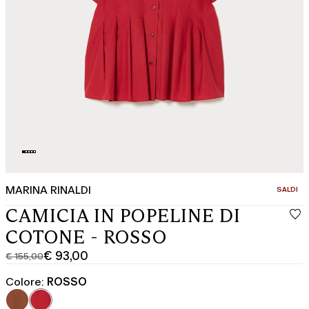
MARINA RINALDI
CATEGOR
SALDI
CAMICIA IN POPELINE DI
COTONE - ROSSO
€ 93,00
€ 155,00
Prezzo
Prezzo
originale
corrente
Colore:
ROSSO
€
€
155,00
93,00