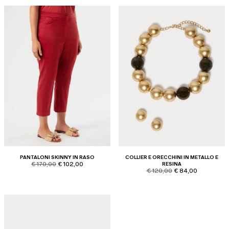
PANTALONI SKINNY IN RASO
COLLIER E ORECCHINI IN METALLO E
product.price.original
product.price.sale
€ 170,00
€ 102,00
RESINA
product.price.original
product.price.sale
€ 120,00
€ 84,00