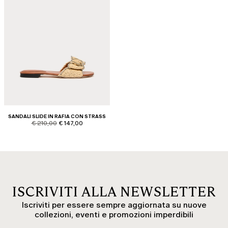
SANDALI SLIDE IN RAFIA CON STRASS
product.price.original
product.price.sale
€ 210,00
€ 147,00
ISCRIVITI ALLA NEWSLETTER
Iscriviti per essere sempre aggiornata su nuove
collezioni, eventi e promozioni imperdibili