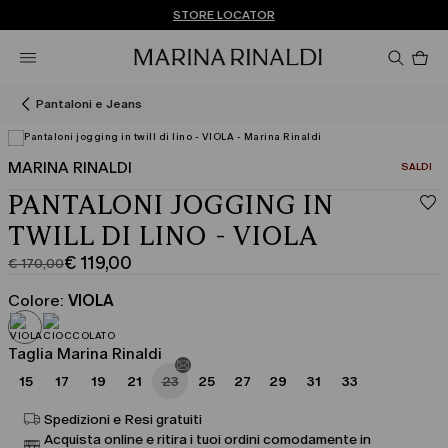
Non hai un MyAccount? REGISTRATI SUBITO
SPEDIZIONI E RESI GRATUITI
STORE LOCATOR
Pro
nel
car
0
Pantaloni e Jeans
MARINA RINALDI
CATEGOR
SALDI
PANTALONI JOGGING IN
TWILL DI LINO - VIOLA
€ 119,00
€ 170,00
Prezzo
Prezzo
originale
corrente
Colore:
VIOLA
€
€
170,00
119,00
Taglia Marina Rinaldi
15
17
19
21
23
25
27
29
31
33
Spedizioni e Resi gratuiti
Acquista online e ritira i tuoi ordini comodamente in