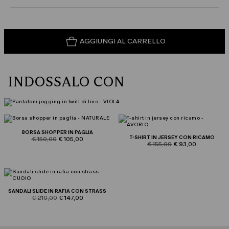
AGGIUNGI AL CARRELLO
INDOSSALO CON
BORSA SHOPPER IN PAGLIA
T-SHIRT IN JERSEY CON RICAMO
product.price.original
product.price.sale
€ 150,00
€ 105,00
product.price.original
product.price.sale
€ 155,00
€ 93,00
SANDALI SLIDE IN RAFIA CON STRASS
product.price.original
product.price.sale
€ 210,00
€ 147,00