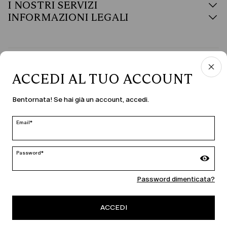
I NOSTRI SERVIZI
INFORMAZIONI LEGALI
PAESE E LINGUA
ACCEDI AL TUO ACCOUNT
Italia | it
Bentornata! Se hai già un account, accedi.
modifica
Email*
MARINA RINALDI
Password*
Password dimenticata?
PERSONA
ACCEDI