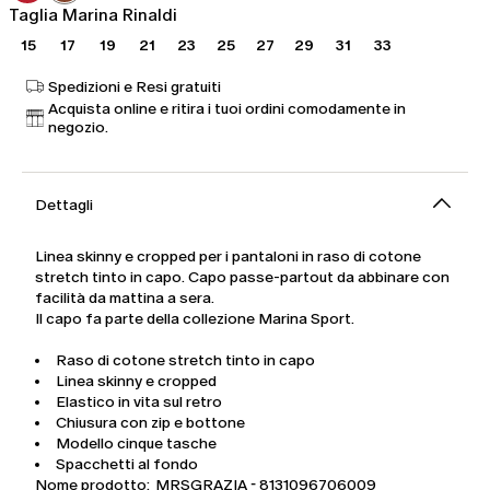
Taglia Marina Rinaldi
15
17
19
21
23
25
27
29
31
33
Spedizioni e Resi gratuiti
Acquista online e ritira i tuoi ordini comodamente in
negozio.
Dettagli
Linea skinny e cropped per i pantaloni in raso di cotone
stretch tinto in capo. Capo passe-partout da abbinare con
facilità da mattina a sera.
Il capo fa parte della collezione Marina Sport.
Raso di cotone stretch tinto in capo
Linea skinny e cropped
Elastico in vita sul retro
Chiusura con zip e bottone
Modello cinque tasche
Spacchetti al fondo
Nome prodotto: MRSGRAZIA - 8131096706009