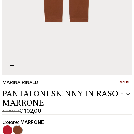
MARINA RINALDI
CATEGOR
SALDI
PANTALONI SKINNY IN RASO -
MARRONE
€ 102,00
€ 170,00
Prezzo
Prezzo
originale
corrente
Colore:
MARRONE
€
€
170,00
102,00