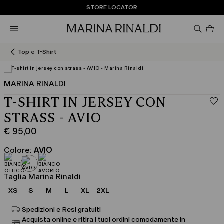
Non hai un MyAccount? REGISTRATI SUBITO
SPEDIZIONI E RESI GRATUITI
STORE LOCATOR
Pro
nel
car
0
Top e T-Shirt
MARINA RINALDI
T-SHIRT IN JERSEY CON
STRASS - AVIO
€ 95,00
Prezzo
corrente
Colore:
AVIO
€
95,00
Taglia Marina Rinaldi
XS
S
M
L
XL
2XL
Spedizioni e Resi gratuiti
Acquista online e ritira i tuoi ordini comodamente in