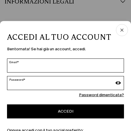
INFORMAZIONI LEGALI
PAESE E LINGUA
ACCEDI AL TUO ACCOUNT
Italia | it
Bentornata! Se hai già un account, accedi.
modifica
Email*
MARINA RINALDI
Password*
Password dimenticata?
PERSONA
ACCEDI
Oppure accedi con il tuo social preferito: