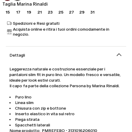
Taglia Marina Rinaldi
15
17
19
21
23
25
27
29
31
Spedizioni e Resi gratuiti
Acquista online e ritira i tuoi ordini comodamente in
negozio.
Dettagli
Leggerezza naturale e costruzione essenziale per i
pantaloni slim fit in puro lino. Un modello fresco e versatile,
ideale per look estivi curati.
Il capo fa parte della collezione Persona by Marina Rinaldi.
Puro lino
Linea slim
Chiusura con zip e bottone
Inserto elastico in vita sul retro
Piega stirata
Spacchetti laterali
Nome prodotto: PMREFEBO - 3131016206010