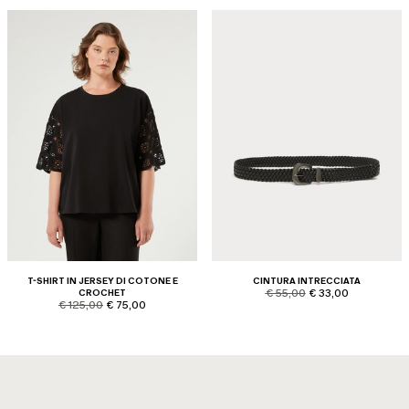
T-SHIRT IN JERSEY DI COTONE E
CINTURA INTRECCIATA
product.price.original
product.price.sale
CROCHET
€ 55,00
€ 33,00
product.price.original
product.price.sale
€ 125,00
€ 75,00