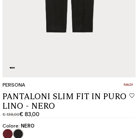
PERSONA
CATEGOR
SALDI
PANTALONI SLIM FIT IN PURO
LINO - NERO
€ 83,00
€ 139,00
Prezzo
Prezzo
originale
corrente
Colore:
NERO
€
€
139,00
83,00