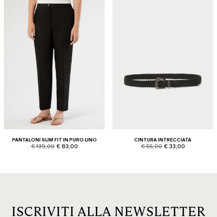
PANTALONI SLIM FIT IN PURO LINO
CINTURA INTRECCIATA
product.price.original
product.price.sale
product.price.original
product.price.sale
€ 139,00
€ 83,00
€ 55,00
€ 33,00
ISCRIVITI ALLA NEWSLETTER