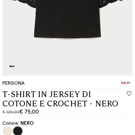
PERSONA
CATEGOR
SALDI
T-SHIRT IN JERSEY DI
COTONE E CROCHET - NERO
€ 75,00
€ 125,00
Prezzo
Prezzo
originale
corrente
Colore:
NERO
€
€
125,00
75,00