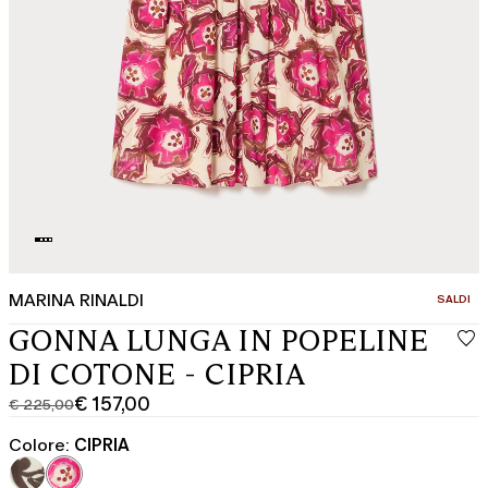
MARINA RINALDI
CATEGOR
SALDI
GONNA LUNGA IN POPELINE
DI COTONE - CIPRIA
€ 157,00
€ 225,00
Prezzo
Prezzo
originale
corrente
Colore:
CIPRIA
€
€
225,00
157,00