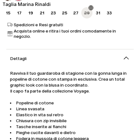
Taglia Marina Rinaldi
15
17
19
21
23
25
27
29
31
33
Spedizioni e Resi gratuiti
Acquista online e ritira i tuoi ordini comodamente in
negozio.
Dettagli
Ravviva il tuo guardaroba di stagione con la gonna lunga in
popeline di cotone con stampa in esclusiva. Crea un total
graphic look con la blusa in coordinato.
Il capo fa parte della collezione Voyage.
Popeline di cotone
Linea svasata
Elastico in vita sul retro
Chiusura con zip invisibile
Tasche inserite ai fianchi
Pieghe cucite davanti e dietro
Fodera in mussola di cotone leggera