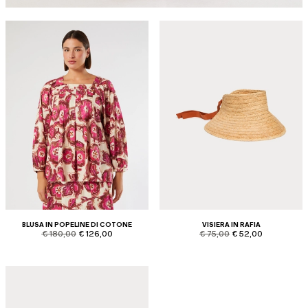
BLUSA IN POPELINE DI COTONE
VISIERA IN RAFIA
product.price.original
product.price.sale
product.price.original
product.price.sale
€ 180,00
€ 126,00
€ 75,00
€ 52,00