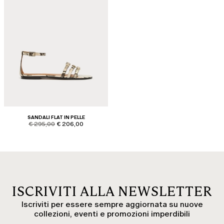
SANDALI FLAT IN PELLE
product.price.original
product.price.sale
€ 295,00
€ 206,00
ISCRIVITI ALLA NEWSLETTER
Iscriviti per essere sempre aggiornata su nuove
collezioni, eventi e promozioni imperdibili