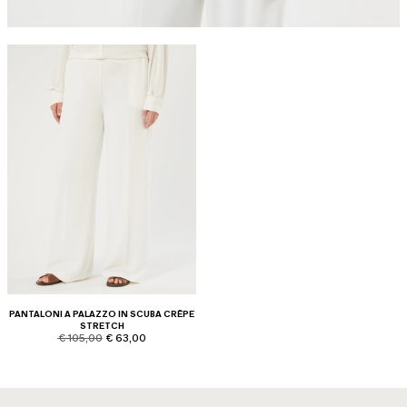
PANTALONI A PALAZZO IN SCUBA CRÊPE
STRETCH
product.price.original
product.price.sale
€ 105,00
€ 63,00