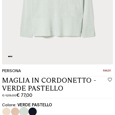
PERSONA
CATEGOR
SALDI
MAGLIA IN CORDONETTO -
VERDE PASTELLO
€ 77,00
€ 129,00
Prezzo
Prezzo
originale
corrente
Colore:
VERDE PASTELLO
€
€
129,00
77,00