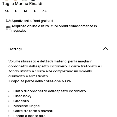
Taglia Marina Rinaldi
XS
S
M
L
XL
Spedizioni e Resi gratuiti
Acquista online e ritira i tuoi ordini comodamente in
negozio.
Dettagli
Volume rilassato e dettagli materici per la maglia in
cordonetto dall’aspetto cotoniero. Il carré traforato e il
fondo rifinito a coste alte completano un modello
disinvolto e sofisticato.
Il capo fa parte della collezione N.O.W.
Filato di cordonetto dall’aspetto cotoniero
Linea boxy
Girocollo
Maniche lunghe
Carré traforato davanti
Fondo a coste alte