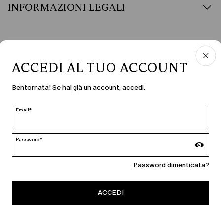
INFORMAZIONI LEGALI
PAESE E LINGUA
ACCEDI AL TUO ACCOUNT
Italia | it
Bentornata! Se hai già un account, accedi.
modifica
Email*
MARINA RINALDI
Password*
Password dimenticata?
PERSONA
ACCEDI