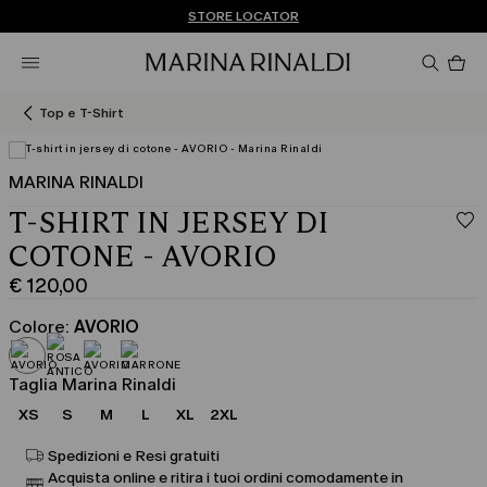
Non hai un MyAccount? REGISTRATI SUBITO
SPEDIZIONI E RESI GRATUITI
STORE LOCATOR
Pro
nel
car
0
Top e T-Shirt
MARINA RINALDI
T-SHIRT IN JERSEY DI
COTONE - AVORIO
€ 120,00
Prezzo
corrente
Colore:
AVORIO
€
120,00
Taglia Marina Rinaldi
XS
S
M
L
XL
2XL
Spedizioni e Resi gratuiti
Acquista online e ritira i tuoi ordini comodamente in