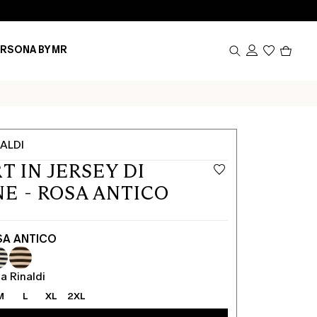
Prodot
RSONA BY MR
nel
carrel
0
ALDI
T IN JERSEY DI
E - ROSA ANTICO
SA ANTICO
a Rinaldi
M
L
XL
2XL