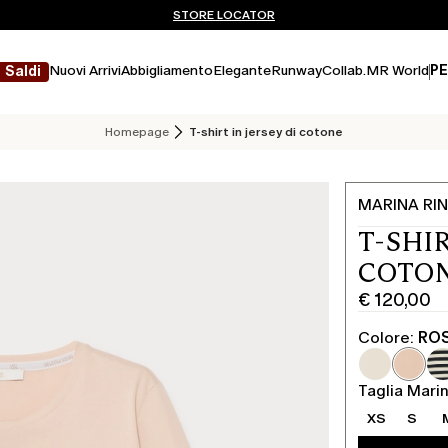
Non hai un MyAccount? REGISTRATI SUBITO
SPEDIZIONI E RESI GRATUITI
STORE LOCATOR
Nuovi Arrivi
Abbigliamento
Elegante
Runway
Collab.
MR World
PE
Saldi
Homepage
T-shirt in jersey di cotone
MARINA RIN
T-SHIR
COTON
€ 120,00
Prezzo
corrente
Colore:
RO
€
120,00
Taglia Marin
XS
S