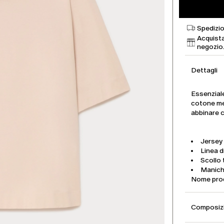
Spedizio
Acquista
negozio
Dettagli
Essenziale
cotone mer
abbinare c
Jersey
Linea d
Scollo
Manich
Nome pro
Composizi