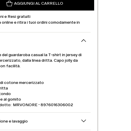
AGGIUNGI AL CARRELLO
ni e Resi gratuiti
 online e ritira i tuoi ordini comodamente in
.
 del guardaroba casual la T-shirt in jersey di
cerizzato, dalla linea dritta. Capo jolly da
on facilità.
 di cotone mercerizzato
ritta
 tondo
e al gomito
dotto: MRVONORE - 8976016306002
one e lavaggio