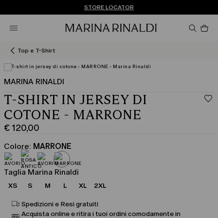
Non hai un MyAccount? REGISTRATI SUBITO
SPEDIZIONI E RESI GRATUITI
STORE LOCATOR
Pro
nel
car
0
Top e T-Shirt
MARINA RINALDI
T-SHIRT IN JERSEY DI
COTONE - MARRONE
€ 120,00
Prezzo
corrente
Colore:
MARRONE
€
120,00
Taglia Marina Rinaldi
XS
S
M
L
XL
2XL
Spedizioni e Resi gratuiti
Acquista online e ritira i tuoi ordini comodamente in