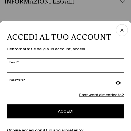
INFORMAZIONI LEGALI
PAESE E LINGUA
ACCEDI AL TUO ACCOUNT
Italia | it
Bentornata! Se hai già un account, accedi.
modifica
Email*
MARINA RINALDI
Password*
Password dimenticata?
PERSONA
ACCEDI
Oppure accedi con il tuo social preferito: