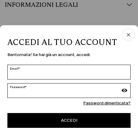
INFORMAZIONI LEGALI
PAESE E LINGUA
ACCEDI AL TUO ACCOUNT
Italia | it
Bentornata! Se hai già un account, accedi.
modifica
Email*
MARINA RINALDI
Password*
Password dimenticata?
PERSONA
ACCEDI