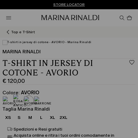
Non hai un MyAccount? REGISTRATI SUBITO
SPEDIZIONI E RESI GRATUITI
STORE LOCATOR
Pro
nel
car
0
Top e T-Shirt
MARINA RINALDI
T-SHIRT IN JERSEY DI
COTONE - AVORIO
€ 120,00
Prezzo
corrente
Colore:
AVORIO
€
120,00
Taglia Marina Rinaldi
XS
S
M
L
XL
2XL
Spedizioni e Resi gratuiti
Acquista online e ritira i tuoi ordini comodamente in